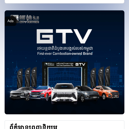
ព័ត៌មានពេញនិយម