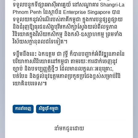
ទទួលបន្ទុកទីផ្សារអាស៊ីអាគ្នេយ៍ នៅសណ្ឋាគារ Shangri-La
Phnom Penh នៃស្ថាប័ន Enterprise Singapore បាន
ទទួលយកនូវសំណើរបស់ភាគីកម្ពុជា ក្នុងការបន្តផ្សព្វផ្សាយ
និងជំរុញឱ្យធុរជនសិង្ហបុរីមកសិក្សាស្វែងយល់ពីលទ្ធភាព
វិនិយោគក្នុងវិស័យកសិកម្ម និងកសិ-ឧស្សាហកម្ម ព្រមទាំង
វិស័យសក្តានុពលដទៃទៀត។
ទន្ទឹមនឹងនេះ ឯកឧត្តម ជា វុទ្ធី ក៏បានបញ្ជាក់អំពីវឌ្ឍនភាពនៃ
បរិយាកាសវិនិយោគនៅកម្ពុជា តាមរយៈការដាក់ចេញនូវ
ច្បាប់ និងបទប្បញ្ញត្តិថ្មីៗ ដែលមានលក្ខណៈអនុគ្រោះ,
បត់បែន និងផ្ដល់នូវឧត្តមភាពប្រកួតប្រជែងខ្ពស់សម្រាប់វិនិ
យោគិនបរទេស៕
ការនាំចេញ
សិង្ហបុរី-កម្ពុជា
នាំមកជូនដោយ