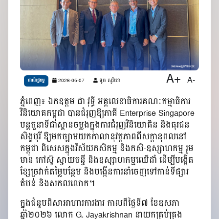
A+
A-
2026-05-07
ទូច សូរិយា
ពាណិជ្ជកម្ម
ភ្នំពេញ៖ ឯកឧត្តម ជា វុទ្ធី អគ្គលេខាធិការគណៈកម្មាធិការ
វិនិយោគកម្ពុជា បានជំរុញឱ្យភាគី Enterprise Singapore
បន្តតួនាទីជាស្ពានចម្លងក្នុងការជំរុញវិនិយោគិន និងធុរជន
សិង្ហបុរី ឱ្យមកច្បាមយកកាលានុវត្តភាពពីសក្តានុពលនៅ
កម្ពុជា​ ពិសេសក្នុងវិស័យកសិកម្ម និងកសិ-ឧស្សាហកម្ម រួម
មាន កៅស៊ូ ស្វាយចន្ទី និងឧស្សាហកម្មឈើដាំ ដើម្បីបង្កើត
ខ្សែច្រវាក់តម្លៃបន្ថែម និងបង្កើនការនាំចេញទៅកាន់ទីផ្សារ
តំបន់ និងសកលលោក។
ក្នុងជំនួបពិសាអាហារការងារ កាលពីថ្ងៃទី៧ ខែឧសភា
ឆ្នាំ២០២៦ លោក G. Jayakrishnan នាយកគ្រប់គ្រង