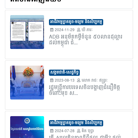
អាជីវកម្មខ្នាតតូច-មធ្យម និងសិប្បកម្ម
2024-11-29
ឃី ភារៈ
ADB អនុម័តកម្ចីចំនួន ៥០លានដុល្លារ
ដល់កម្ពុជា ជំ...
សង្គមជាតិ-សេដ្ឋកិច្ច
2023-08-13
លោក​ រាជៈ ឥន្រ្ទរៈ
រដ្ឋមន្រ្តីការបរទេសចិនបង្ហាញជំនឿចិត្ត
ចំពោះមុខ ស...
អាជីវកម្មខ្នាតតូច-មធ្យម និងសិប្បកម្ម
2024-07-28
គិត បុប្ផា