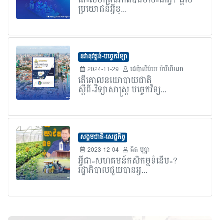
តើ«សហគ្រិនភាពឌីជីថល»ជាអ្វី? ផ្តល់
ប្រយោជន៍អ្វីខ្...
នវានុវត្តន៍-បច្ចេកវិទ្យា
2024-11-29
ដេប៉ាលីយែរ ម៉ារីលីណា
តើគោលនយោបាយជាតិ
ស្តីពី«វិទ្យាសាស្ត្រ បច្ចេកវិទ្យ...
សង្គមជាតិ-សេដ្ឋកិច្ច
2023-12-04
គិត បុប្ផា
អ្វីជា«សហគមន៍កសិកម្មទំនើប»?
រដ្ឋាភិបាលជួយបានអ្វ...