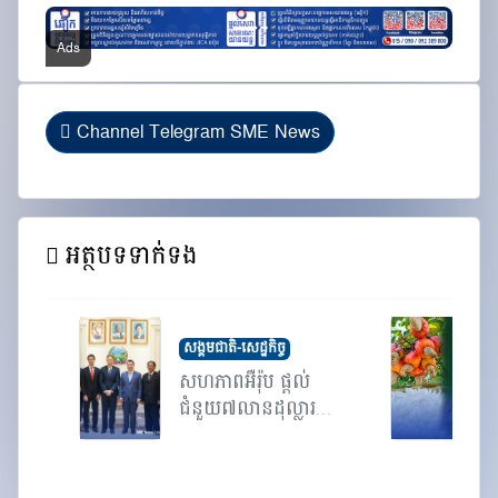
Channel Telegram SME News
អត្ថបទទាក់ទង
សង្គមជាតិ-សេដ្ឋកិច្ច
សហភាពអឺរ៉ុប ផ្តល់
រ
ជំនួយ៧លានដុល្លារ
ក
គាំ...