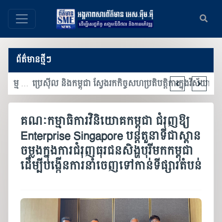
ព័ត៌មានថ្មីៗ
មហាសន្និបាតអភិវឌ្ឍន៍ឧស្សាហកម្ម និងពិព័រណ៍ឧស្សាហកម្ម ផ្តោតលើការជំរុញភាពជាដៃគូឧស្សាហកម្ម និងការចាប់យកបច្ចេកវិទ្យាទំនើប
ប្រេស៊ីល និងកម្ពុជា ស្វែងរកកិច្ចសហប្រតិបត្តិការក្នុងវិស័យកសិឧស្សាហកម្ម នវានុវត្តន៍ និងការអភិវឌ្ឍឧស្សាហកម្ម
គណៈកម្មាធិការវិនិយោគកម្ពុជា ជំរុញឱ្យ
Enterprise Singapore បន្តតួនាទីជាស្ពាន
ចម្លងក្នុងការជំរុញធុរជនសិង្ហបុរីមកកម្ពុជា
ដើម្បីបង្កើនការនាំចេញទៅកាន់ទីផ្សារតំបន់