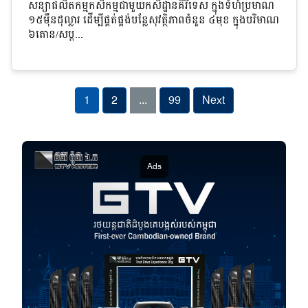
សន្យាផលិតកម្មកសិកម្មជាមួយកសិដ្ឋានគិរីទេស ក្នុងទំហំប្រមាណ
១៥មុឺនដុល្លារ ដើម្បីផ្គត់ផ្គង់បន្លែសុវត្ថិភាពចំនួន ៤មុខ ក្នុងបរិមាណ
៦តោន/សប្ត...
1
2
...
99
Next