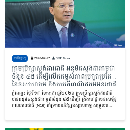
ពាណិជ្ជកម្ម
2026-07-17
SME News
ក្រុមប្រឹក្សាស្តង់ដារជាតិ អនុម័តស្តង់ដារកម្ពុជា
ចំនួន ៤៥ ដើម្បីលើកកម្ពស់ភាពប្រកួតប្រជែង
នៃឧស្សាហកម្ម និងការធ្វើពាណិជ្ជកម្មអន្តរជាតិ
ភ្នំពេញ៖ ថ្ងៃទី១៣ ខែកក្កដា ឆ្នាំ២០២៦ ក្រុមប្រឹក្សាស្តង់ដារជាតិ
បានអនុម័តស្តង់ដារកម្ពុជាចំនួន
៤៥
ដើម្បីពង្រឹងហេដ្ឋារចនាសម្ព័ន្ធ
គុណភាពជាតិ (NQI) គាំទ្រការអភិវឌ្ឍឧស្សាហកម្ម សម្រួលព...