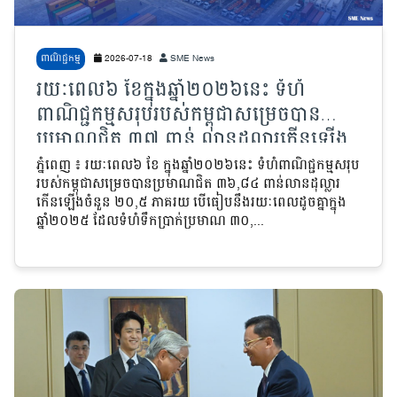
ពាណិជ្ជកម្ម
2026-07-18
SME News
រយៈពេល៦ ខែក្នុងឆ្នាំ២០២៦នេះ ទំហំ
ពាណិជ្ជកម្មសរុបរបស់កម្ពុជាសម្រេចបាន
ប្រមាណជិត ៣៧ ពាន់ លានដុល្លារកើនឡើង
២០,៥ ភាគរយ បើធៀបនឹងរយៈពេលដូចគ្នា
ភ្នំពេញ ៖ រយៈពេល៦ ខែ ក្នុងឆ្នាំ២០២៦នេះ ទំហំពាណិជ្ជកម្មសរុប
របស់កម្ពុជាសម្រេចបានប្រមាណជិត ៣៦,៨៤ ពាន់លានដុល្លារ
ក្នុងឆ្នាំមុន
កើនឡើងចំនួន ២០,៥ ភាគរយ បើធៀបនឹងរយៈពេលដូចគ្នាក្នុង
ឆ្នាំ២០២៥ ដែលទំហំទឹកប្រាក់ប្រមាណ ៣០,...