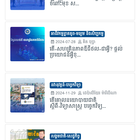
ចំពោះមុខ ស...
អាជីវកម្មខ្នាតតូច-មធ្យម និងសិប្បកម្ម
2024-07-28
គិត បុប្ផា
តើ«សហគ្រិនភាពឌីជីថល»ជាអ្វី? ផ្តល់
ប្រយោជន៍អ្វីខ្...
នវានុវត្តន៍-បច្ចេកវិទ្យា
2024-11-29
ដេប៉ាលីយែរ ម៉ារីលីណា
តើគោលនយោបាយជាតិ
ស្តីពី«វិទ្យាសាស្ត្រ បច្ចេកវិទ្យ...
សង្គមជាតិ-សេដ្ឋកិច្ច