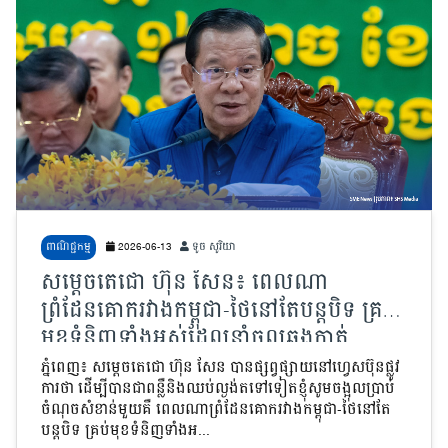
ពាណិជ្ជកម្ម
2026-06-13
ទូច សូរិយា
សម្តេចតេជោ ហ៊ុន សែន៖ ពេលណា
ព្រំដែនគោករវាងកម្ពុជា-ថៃនៅតែបន្តបិទ គ្រប់
មុខទំនិញទាំងអស់ដែលនាំចូលឆ្លងកាត់
ព្រំដែនគោក គឺទំនិញខុសច្បាប់ ជាទំនិញ
ភ្នំពេញ៖ សម្តេចតេជោ ហ៊ុន សែន បានផ្សព្វផ្សាយនៅហ្វេសប៊ុនផ្លូវ
ការថា ដើម្បីបានជាពន្លឺនិងឈប់ល្ងង់តទៅទៀតខ្ញុំសូមចង្អុលប្រាប់
បំផ្លាញជាតិ
ចំណុចសំខាន់មួយគឺ ពេលណាព្រំដែនគោករវាងកម្ពុជា-ថៃនៅតែ
បន្តបិទ គ្រប់មុខទំនិញទាំងអ...