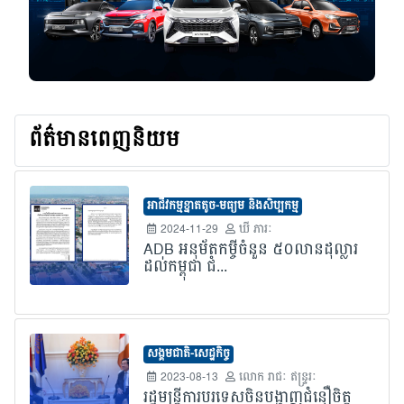
ព័ត៌មានពេញនិយម
អាជីវកម្មខ្នាតតូច-មធ្យម និងសិប្បកម្ម
2024-11-29
ឃី ភារៈ
ADB អនុម័តកម្ចីចំនួន ៥០លានដុល្លារ
ដល់កម្ពុជា ជំ...
សង្គមជាតិ-សេដ្ឋកិច្ច
2023-08-13
លោក​ រាជៈ ឥន្រ្ទរៈ
រដ្ឋមន្រ្តីការបរទេសចិនបង្ហាញជំនឿចិត្ត