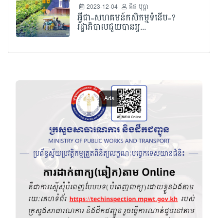
2023-12-04
គិត បុប្ផា
អ្វីជា«សហគមន៍កសិកម្មទំនើប»?
រដ្ឋាភិបាលជួយបានអ្វ...