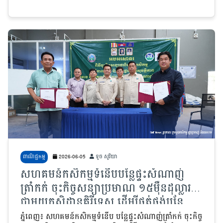
ពាណិជ្ជកម្ម
2026-06-05
ទូច សូរិយា
សហគមន៍កសិកម្មទំនើបបន្លែផ្ទះសំណាញ់
ត្រាំកក់ ចុះកិច្ចសន្យាប្រមាណ ១៥មុឺនដុល្លារ
ជាមួយកសិដ្ឋានគិរីទេស ដើម្បីផ្គត់ផ្គង់បន្លែ
សុវត្ថិភាពចំនួន ៤មុខ
ភ្នំពេញ៖ សហគមន៍កសិកម្មទំនើប បន្លែផ្ទះសំណាញ់ត្រាំកក់ ចុះកិច្ច