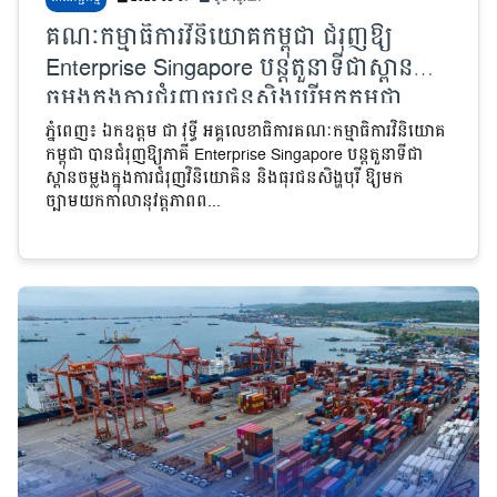
គណៈកម្មាធិការវិនិយោគកម្ពុជា ជំរុញឱ្យ
Enterprise Singapore បន្តតួនាទីជាស្ពាន
ចម្លងក្នុងការជំរុញធុរជនសិង្ហបុរីមកកម្ពុជា
ដើម្បីបង្កើនការនាំចេញទៅកាន់ទីផ្សារតំបន់
ភ្នំពេញ៖ ឯកឧត្តម ជា វុទ្ធី អគ្គលេខាធិការគណៈកម្មាធិការវិនិយោគ
កម្ពុជា បានជំរុញឱ្យភាគី Enterprise Singapore បន្តតួនាទីជា
ស្ពានចម្លងក្នុងការជំរុញវិនិយោគិន និងធុរជនសិង្ហបុរី ឱ្យមក
ច្បាមយកកាលានុវត្តភាពព...