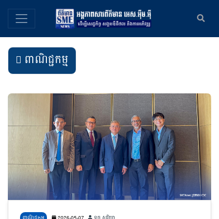
ពាណិជ្ជកម្ម
ពាណិជ្ជកម្ម
2026-05-07
ទូច សូរិយា