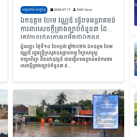
សង្គមជាតិ-សេដ្ឋកិច្ច
2026-07-17
SME News
ឯកឧត្តម ហែម វណ្ណឌី ធ្វើបទអន្តរាគមន៍
ការពារសេចក្តីព្រាងច្បាប់ចំនួន៣ ដែល
ត្រូវបានរដ្ឋសភាអនុម័តជាឯកច្ឆន្ទ
ភ្នំពេញ៖ ថ្ងៃទី១៤ ខែកក្កដា ឆ្នាំ២០២៦
ឯកឧត្តម ហែម
វណ្ណឌី រដ្ឋមន្ត្រីក្រសួងឧស្សាហកម្ម វិទ្យាសាស្ត្រ
បច្ចេកវិទ្យា និងនវានុវត្តន៍ បានធ្វើបទអន្តរាគមន៍ការពារ
សេចក្តីព្រាងច្បាប់ចំនួន៣ ដ...