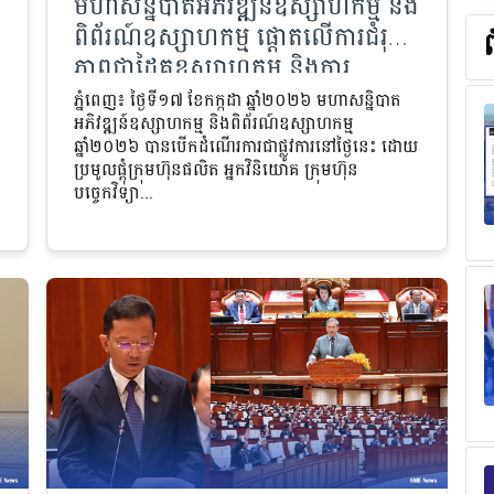
មហាសន្និបាតអភិវឌ្ឍន៍ឧស្សាហកម្ម និង
ពិព័រណ៍ឧស្សាហកម្ម ផ្តោតលើការជំរុញ
ភាពជាដៃគូឧស្សាហកម្ម និងការ
ចាប់យកបច្ចេកវិទ្យាទំនើប
ភ្នំពេញ៖ ថ្ងៃទី១៧ ខែកក្កដា ឆ្នាំ២០២៦ មហាសន្និបាត
ែ
អភិវឌ្ឍន៍ឧស្សាហកម្ម និងពិព័រណ៍ឧស្សាហកម្ម
ឆ្នាំ២០២៦ បានបើកដំណើរការជាផ្លូវការនៅថ្ងៃនេះ ដោយ
ប្រមូលផ្តុំក្រុមហ៊ុនផលិត អ្នកវិនិយោគ ក្រុមហ៊ុន
បច្ចេកវិទ្យា...