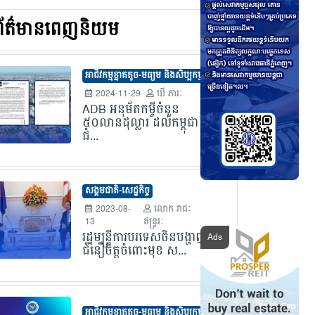
ព័ត៌មានពេញនិយម
អាជីវកម្មខ្នាតតូច-មធ្យម និងសិប្បកម្ម
2024-11-29
ឃី ភារៈ
ADB អនុម័តកម្ចីចំនួន
៥០លានដុល្លារ ដល់កម្ពុជា
ជំ...
សង្គមជាតិ-សេដ្ឋកិច្ច
2023-08-
លោក​ រាជៈ
13
ឥន្រ្ទរៈ
រដ្ឋមន្រ្តីការបរទេសចិនបង្ហាញ
ជំនឿចិត្តចំពោះមុខ ស...
អាជីវកម្មខ្នាតតូច-មធ្យម និងសិប្បកម្ម