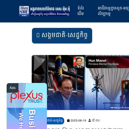
ទំព័រ
អាជីវកម្មខ្នាតតូច-មធ
ដើម
សិប្បកម្ម
សង្គមជាតិ-សេដ្ឋកិច្ច
សង្គមជាតិ-សេដ្ឋកិច្ច
2025-08-19
ឃី ភារៈ