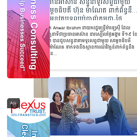
ប្រធានអាស៊ាន សន្ទនាទូរសព្ទជាមួយ
សម្តេចធិបតី ហ៊ុន ម៉ាណែត ពាក់ព័ន្ធនឹង
ការអនុវត្តបទឈប់បាញ់កម្ពុជា-ថៃ
លោក Anwar Ibrahim នាយករដ្ឋមន្រ្តីម៉ាឡេស៊ី ដែល
មានតួនាទីជាប្រធានអាស៊ាន នារសៀលថ្ងៃអង្គារ ទី១៩ ខ
សីហា បានជួបសន្ទនាតាមទូរសព្ទជាមួយ សម្តេចធិបតី
ហ៊ុន ម៉ាណែត ទាក់ទងនឹងស្ថានការណ៍វិវត្តន៍ពាក់ព័ន្ធនឹង
ការអន...