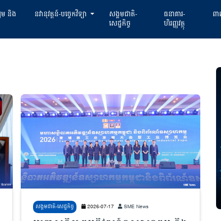
្យម និង
នវានុវត្តន៍-បច្ចេកវិទ្យា
សង្គមជាតិ-
ធនាគារ-
ពាណ
សេដ្ឋកិច្ច
ហិរញ្ញវត្ថុ
សង្គមជាតិ-សេដ្ឋកិច្ច
2026-07-17
SME News