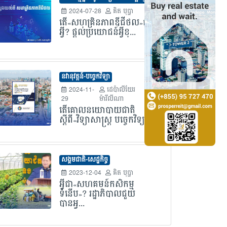
2024-07-28
គិត បុប្ផា
តើ«សហគ្រិនភាពឌីជីថល»ជា
អ្វី? ផ្តល់ប្រយោជន៍អ្វីខ្...
នវានុវត្តន៍-បច្ចេកវិទ្យា
2024-11-
ដេប៉ាលីយែរ
29
ម៉ារីលីណា
តើគោលនយោបាយជាតិ
ស្តីពី«វិទ្យាសាស្ត្រ បច្ចេកវិទ្យ...
សង្គមជាតិ-សេដ្ឋកិច្ច
2023-12-04
គិត បុប្ផា
អ្វីជា«សហគមន៍កសិកម្ម
ទំនើប»? រដ្ឋាភិបាលជួយ
បានអ្វ...