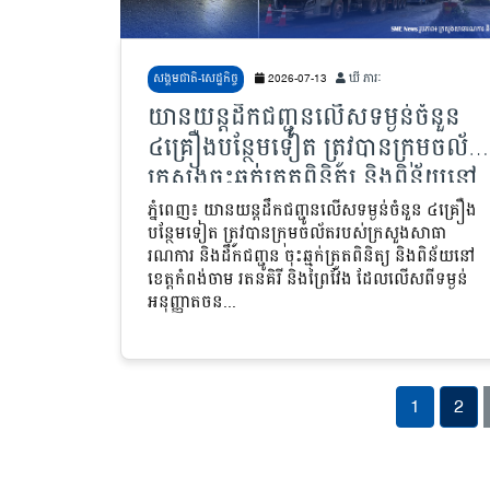
សង្គមជាតិ-សេដ្ឋកិច្ច
2026-07-13
ឃី ភារៈ
យានយន្តដឹកជញ្ជូនលើសទម្ងន់ចំនួន
៤គ្រឿងបន្ថែមទៀត ត្រូវបានក្រុមចល័ត
ក្រសួងចុះឆ្មក់ត្រួតពិនិត្យ និងពិន័យនៅ
ខេត្តកំពង់ចាម រតនគិរី និងព្រៃវែង
ភ្នំពេញ៖ យានយន្តដឹកជញ្ជូនលើសទម្ងន់ចំនួន ៤គ្រឿង
បន្ថែមទៀត ត្រូវបានក្រុមចល័តរបស់ក្រសួងសាធា
រណការ និងដឹកជញ្ជូន ចុះឆ្មក់ត្រួតពិនិត្យ និងពិន័យនៅ
ខេត្តកំពង់ចាម រតនគិរី និងព្រៃវែង ដែលលើសពីទម្ងន់
អនុញ្ញាតចន...
1
2