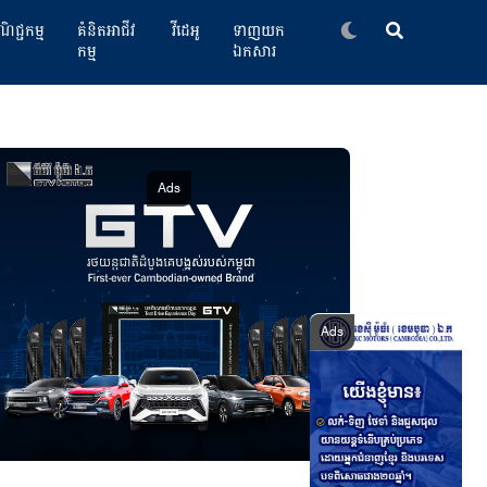
ិជ្ជកម្ម
គំនិតអាជីវ
វីដេអូ
ទាញយក
កម្ម
ឯកសារ