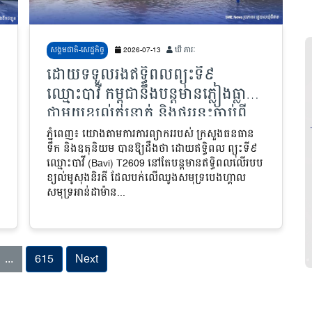
សង្គមជាតិ-សេដ្ឋកិច្ច
2026-07-13
ឃី ភារៈ
ដោយទទួលរងឥទ្ធិពលព្យុះទី៩
ឈ្មោះបាវី កម្ពុជានឹងបន្តមានភ្លៀងធ្លាក់
ជាមួយខ្យល់កន្ត្រាក់ និងផ្គររន្ទះចាប់ពី
ថ្ងៃទី១៣ ដល់ថ្ងៃទី ១៥ កក្កដា
ភ្នំពេញ៖ យោងតាមការការព្យាកររបស់ ក្រសួងធនធាន
ទឹក និងឧតុនិយម បានឱ្យដឹងថា ដោយឥទ្ធិពល ព្យុះទី៩
ឈ្មោះបាវី (Bavi) T2609 នៅតែបន្តមានឥទ្ធិពលលើរបប
ខ្យល់មូសុងនិរតី ដែលបក់លើឈូងសមុទ្របេងហ្គាល
សមុទ្រអាន់ដាម៉ាន...
...
615
Next