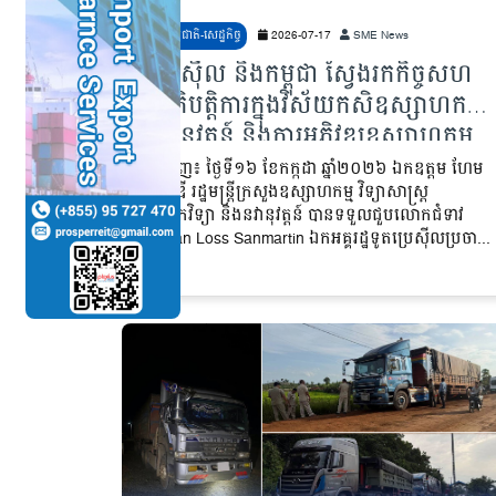
សង្គមជាតិ-សេដ្ឋកិច្ច
2026-07-17
SME News
ប្រេស៊ីល និងកម្ពុជា ស្វែងរកកិច្ចសហ
ប្រតិបត្តិការក្នុងវិស័យកសិឧស្សាហកម្ម
នវានុវត្តន៍ និងការអភិវឌ្ឍឧស្សាហកម្ម
ភ្នំពេញ៖ ថ្ងៃទី១៦ ខែកក្កដា ឆ្នាំ២០២៦ ឯកឧត្តម ហែម
វណ្ណឌី រដ្ឋមន្ត្រីក្រសួងឧស្សាហកម្ម វិទ្យាសាស្ត្រ
បច្ចេកវិទ្យា និងនវានុវត្តន៍ បានទទួលជួបលោកជំទាវ
Vivian Loss Sanmartin ឯកអគ្គរដ្ឋ​ទូតប្រេស៊ីលប្រចា...