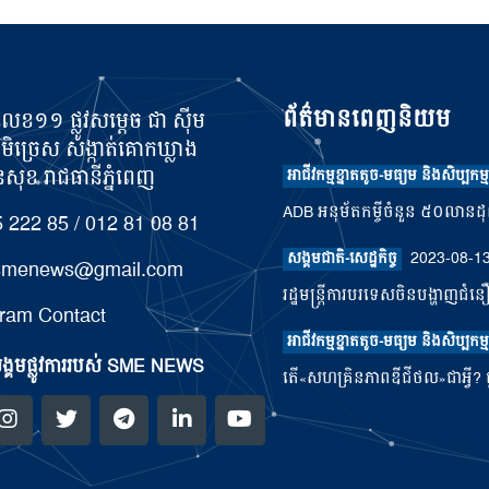
ព័ត៌មានពេញនិយម
លេខ១១ ផ្លូវសម្តេច ជា ស៊ីម
ូមិច្រេស សង្កាត់គោកឃ្លាង
ុខ រាជធានីភ្នំពេញ
អាជីវកម្មខ្នាតតូច-មធ្យម និងសិប្បកម្ម
ADB អនុម័តកម្ចីចំនួន ៥០លានដុល្ល
 222 85 / 012 81 08 81
2023-08-1
សង្គមជាតិ-សេដ្ឋកិច្ច
.smenews@gmail.com
រដ្ឋមន្រ្តីការបរទេសចិនបង្ហាញជំន
ram Contact
អាជីវកម្មខ្នាតតូច-មធ្យម និងសិប្បកម្ម
្គមផ្លូវការរបស់ SME NEWS
តើ«សហគ្រិនភាពឌីជីថល»ជាអ្វី? ផ្ត