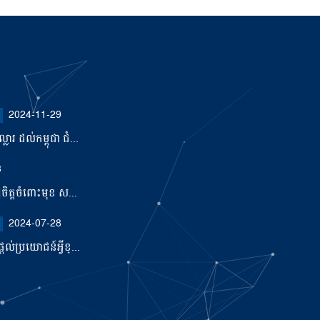
2024-11-29
ារ ដល់កម្ពុជា ជំ...
3
ឿចិត្តចំពោះមុខ ស...
2024-07-28
ល់ប្រយោជន៍អ្វីខ្...