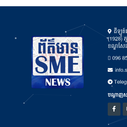
ដីឡូត៍
(1928) ភ
ខណ្ឌសែនស
096 85
info
Teleg
បណ្ដាញសង