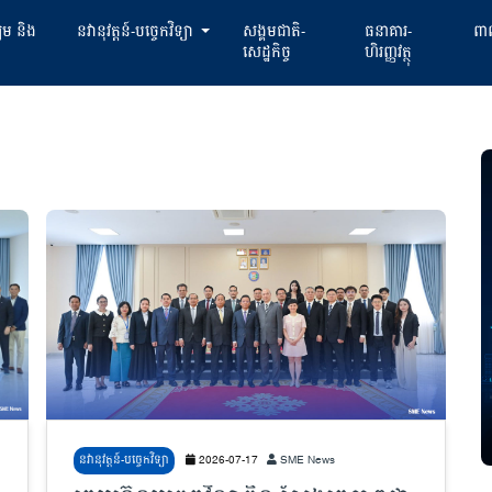
្យម និង
នវានុវត្តន៍-បច្ចេកវិទ្យា
សង្គមជាតិ-
ធនាគារ-
ពាណ
សេដ្ឋកិច្ច
ហិរញ្ញវត្ថុ
នវានុវត្តន៍-បច្ចេកវិទ្យា
2026-07-17
SME News