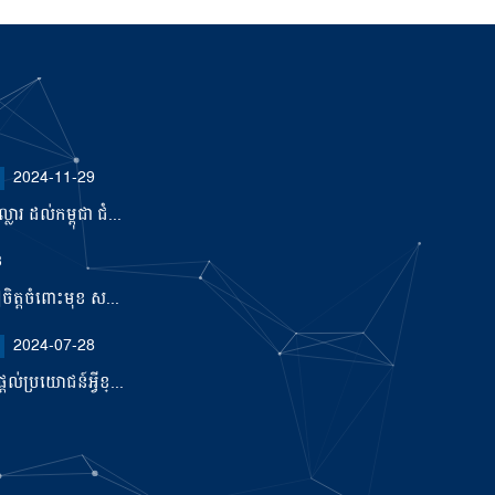
2024-11-29
ារ ដល់កម្ពុជា ជំ...
3
ឿចិត្តចំពោះមុខ ស...
2024-07-28
ល់ប្រយោជន៍អ្វីខ្...