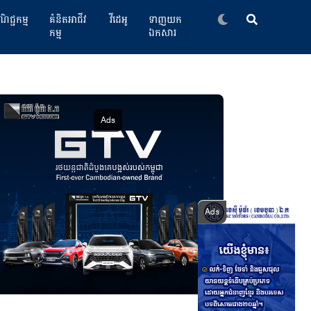
ិជ្ជកម្ម
គំនិតអាជីវ
វីដេអូ
ទាញយក
កម្ម
ឯកសារ