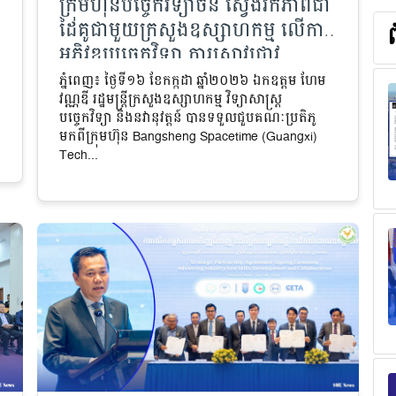
ក្រុមហ៊ុនបច្ចេកវិទ្យាចិន ស្វែងរកភាពជា
ដៃគូជាមួយក្រសួងឧស្សាហកម្ម លើការ
អភិវឌ្ឍបច្ចេកវិទ្យា ការស្រាវជ្រាវ
និងនវានុវត្តន៍
ភ្នំពេញ៖ ថ្ងៃទី១៦ ខែកក្កដា ឆ្នាំ២០២៦ ឯកឧត្តម ហែម
វណ្ណឌី រដ្ឋមន្ត្រីក្រសួងឧស្សាហកម្ម វិទ្យាសាស្ត្រ
បច្ចេកវិទ្យា និងនវានុវត្តន៍ បានទទួលជួបគណៈប្រតិភូ
មកពីក្រុមហ៊ុន Bangsheng Spacetime (Guangxi)
Tech...