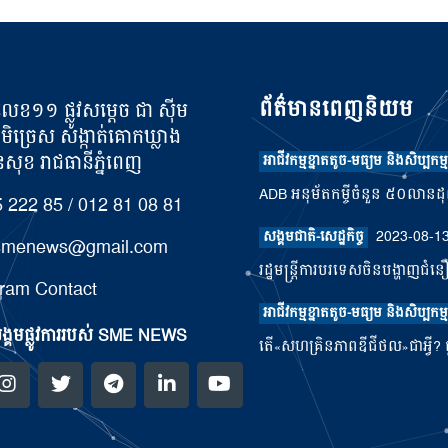
ព័ត៌មានពេញនិយម
លេខ១១ ផ្លូវសម្តេច ជា ស៊ីម
ូមិច្រេស សង្កាត់គោកឃ្លាង
ុខ រាជធានីភ្នំពេញ
អាជីវកម្មខ្នាតតូច-មធ្យម និងសិប្បកម្ម
ADB អនុម័តកម្ចីចំនួន ៥០លានដុល្ល
 222 85 / 012 81 08 81
2023-08-1
សង្គមជាតិ-សេដ្ឋកិច្ច
.smenews@gmail.com
រដ្ឋមន្រ្តីការបរទេសចិនបង្ហាញជំន
ram Contact
អាជីវកម្មខ្នាតតូច-មធ្យម និងសិប្បកម្ម
្គមផ្លូវការរបស់ SME NEWS
តើ«សហគ្រិនភាពឌីជីថល»ជាអ្វី? ផ្ត