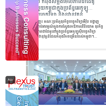
អឺរ៉ុប កំពុងសម្លឹងមើលភាពជាដៃគូ
ជាមួយកម្ពុជាក្នុងប្រព័ន្ធអេកូឡូ
ស៊ីបច្ចេកវិទ្យា និងនវានុវត្តន៍
ភ្នំពេញ៖ គណៈប្រតិភូធុរកិច្ចបច្ចេកវិទ្យាអឺរ៉ុប បង្ហាញ
ចំណាប់អារម្មណ៍ក្នុងការស្វែងរកឱកាសវិនិយោគ ធុរកិច្ច
និងភាពជាដៃគូនៅក្នុងប្រព័ន្ធអេកូឡូស៊ីបច្ចេកវិទ្យា
និងនវានុវត្តន៍ដែលកំពុងរីកចម្រើនរបស់កម្ពុជា។...