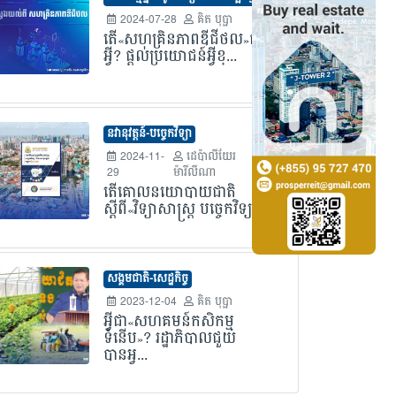
2024-07-28
គិត បុប្ផា
តើ«សហគ្រិនភាពឌីជីថល»ជា
អ្វី? ផ្តល់ប្រយោជន៍អ្វីខ្...
នវានុវត្តន៍-បច្ចេកវិទ្យា
2024-11-
ដេប៉ាលីយែរ
29
ម៉ារីលីណា
តើគោលនយោបាយជាតិ
ស្តីពី«វិទ្យាសាស្ត្រ បច្ចេកវិទ្យ...
សង្គមជាតិ-សេដ្ឋកិច្ច
2023-12-04
គិត បុប្ផា
អ្វីជា«សហគមន៍កសិកម្ម
ទំនើប»? រដ្ឋាភិបាលជួយ
បានអ្វ...