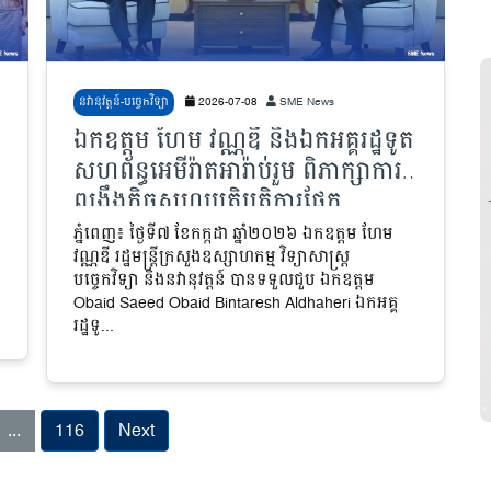
នវានុវត្តន៍-បច្ចេកវិទ្យា
2026-07-08
SME News
ឯកឧត្តម ហែម វណ្ណឌី និងឯកអគ្គរដ្ឋទូត
សហព័ន្ធអេមីរ៉ាតអារ៉ាប់រួម ពិភាក្សាការ
ពង្រឹងកិច្ចសហប្រតិបត្តិការផ្នែក
វិទ្យាសាស្ត្រ ស្រាវជ្រាវ និងហេដ្ឋារចនា
ភ្នំពេញ៖ ថ្ងៃទី៧ ខែកក្កដា ឆ្នាំ២០២៦ ឯកឧត្តម ហែម
វណ្ណឌី រដ្ឋមន្ត្រីក្រសួងឧស្សាហកម្ម វិទ្យាសាស្ត្រ
សម្ព័ន្ធគុណភាព
បច្ចេកវិទ្យា និងនវានុវត្តន៍ បានទទួលជួប ឯកឧត្តម
Obaid Saeed Obaid Bintaresh Aldhaheri ឯកអគ្គ
រដ្ឋទូ...
...
116
Next