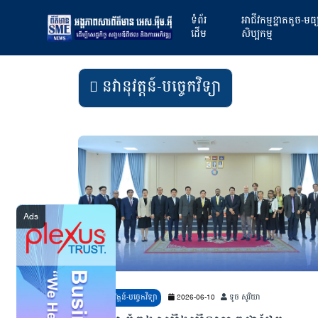
ទំព័រ
អាជីវកម្មខ្នាតតូច-មធ
ដើម
សិប្បកម្ម
នវានុវត្តន៍-បច្ចេកវិទ្យា
នវានុវត្តន៍-បច្ចេកវិទ្យា
2026-06-10
ទូច សូរិយា