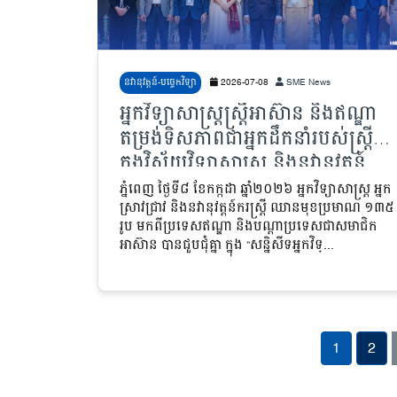
នវានុវត្តន៍-បច្ចេកវិទ្យា
2026-07-08
SME News
អ្នកវិទ្យាសាស្ត្រស្ត្រីអាស៊ាន និងឥណ្ឌា
តម្រង់ទិសភាពជាអ្នកដឹកនាំរបស់ស្ត្រី
ក្នុងវិស័យវិទ្យាសាស្ត្រ និងនវានុវត្តន៍
សម្រាប់តំបន់
ភ្នំពេញ ថ្ងៃទី៨ ខែកក្កដា ឆ្នាំ២០២៦ អ្នកវិទ្យាសាស្ត្រ អ្នក
ស្រាវជ្រាវ និងនវានុវត្តន៍ករស្ត្រី ឈានមុខប្រមាណ ១៣៥
រូប មកពីប្រទេសឥណ្ឌា និងបណ្តាប្រទេសជាសមាជិក
អាស៊ាន បានជួបជុំគ្នា ក្នុង “សន្និសីទអ្នកវិទ្...
1
2