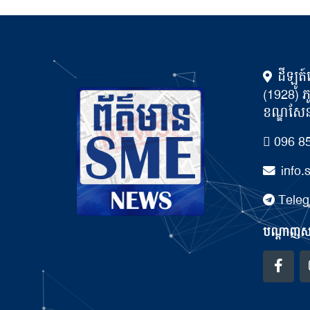
ដីឡូត៍
(1928) ភ
ខណ្ឌសែនស
096 85
info
Teleg
បណ្ដាញសង