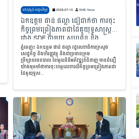
នវានុវត្តន៍-បច្ចេកវិទ្យា
2026-07-10
SME News
ឯកឧត្តម ផាន់ ផល្លា ជឿជាក់ថា ការចុះ
កិច្ចព្រមព្រៀងភាពជាដៃគូយុទ្ធសាស្ត្រ
រវាង SDF ជាមួយ សហព័ន្ធ និង
សមាគមចំនួន៤ នឹងបង្កើនភាពប្រកួត
ភ្នំពេញ៖ ឯកឧត្តម ផាន់ ផល្លា​ រដ្ឋលេខាធិការក្រសួង
សេដ្ឋកិច្ច និងហិរញ្ញវត្ថុ និងជាប្រធានក្រុម
ប្រជែងមិនអាចខ្វះបានសម្រាប់វិស័យ
ប្រឹក្សាបរធនបាល នៃមូលនិធិអភិវឌ្ឍន៍ជំនាញ មានជំនឿ
ឯកជន
យ៉ាងមុតមាំថាការចុះហត្ថលេខាលើកិច្ចព្រមព្រៀងភាពជា
ដៃគូយុទ្ធស...