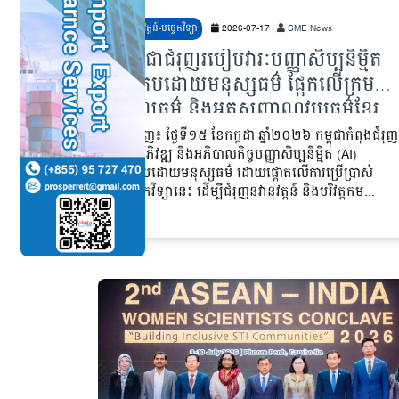
នវានុវត្តន៍-បច្ចេកវិទ្យា
2026-07-17
SME News
កម្ពុជាជំរុញរបៀបវារៈបញ្ញាសិប្បនិម្មិត
ប្រកបដោយមនុស្សធម៌ ផ្អែកលើក្រម
សីលធម៌ និងអត្តសញ្ញាណវប្បធម៌ខ្មែរ
ភ្នំពេញ៖ ថ្ងៃទី១៥ ខែកក្កដា ឆ្នាំ២០២៦ កម្ពុជាកំពុងជំរុញ
ការអភិវឌ្ឍ និងអភិបាលកិច្ចបញ្ញាសិប្បនិម្មិត (AI)
ប្រកបដោយមនុស្សធម៌ ដោយផ្តោតលើការប្រើប្រាស់
បច្ចេកវិទ្យានេះ ដើម្បីជំរុញនវានុវត្តន៍ និងបរិវត្តកម...