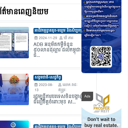
ព័ត៌មានពេញនិយម
អាជីវកម្មខ្នាតតូច-មធ្យម និងសិប្បកម្ម
2024-11-29
ឃី ភារៈ
ADB អនុម័តកម្ចីចំនួន
៥០លានដុល្លារ ដល់កម្ពុជា
ជំ...
សង្គមជាតិ-សេដ្ឋកិច្ច
2023-08-
លោក​ រាជៈ
13
ឥន្រ្ទរៈ
រដ្ឋមន្រ្តីការបរទេសចិនបង្ហាញ
ជំនឿចិត្តចំពោះមុខ ស...
អាជីវកម្មខ្នាតតូច-មធ្យម និងសិប្បកម្ម