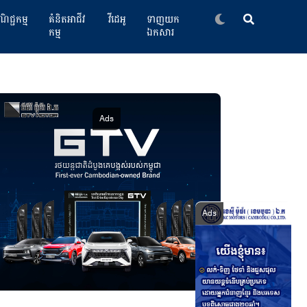
ិជ្ជកម្ម
គំនិតអាជីវ
វីដេអូ
ទាញយក
កម្ម
ឯកសារ