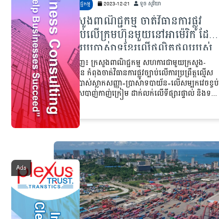
ពាណិជ្ជកម្ម
2023-12-21
ទូច សូរិយា
ក្រសួងពាណិជ្ជកម្ម ចាត់វិធានការផ្លូវ
ច្បាប់លើក្រុមហ៊ុនមួយនៅអាម៉េរិក ដែ
ប្រើរូបប្រាសាទខ្មែរលើផលិតផលរបស់
ខ្លួន
ភ្នំពេញ៖ ក្រសួងពាណិជ្ជកម្ម សហការជាមួយក្រសួង-
ស្ថាប័ន កំពុងចាត់វិធានការផ្លូវច្បាប់លើការប្រព្រឹត្តល្មើស
ប្រើប្រាស់ស្លាកសញ្ញា«ប្រាសាទបាយ័ន»លើសម្បកវេចខ្ចប់
សរសៃបាញ់កាញ់ក្រៀម ដាក់លក់លើទីផ្សារផ្ទាល់ និងទ...