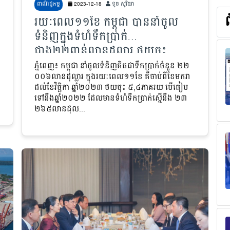
ពាណិជ្ជកម្ម
2023-12-18
ទូច សូរិយា
រយៈពេល១១ខែ កម្ពុជា បាននាំចូល
ល
ទំនិញក្នុងទំហំទឹកប្រាក់
ជាង២២ពាន់លានដុល្លារ ថយចុះ
៥,៤%
ភ្នំពេញ៖ កម្ពុជា នាំចូលទំនិញគិតជាទឹកប្រាក់ចំនួន ២២
០០៦លានដុល្លារ ក្នុងរយៈពេល១១ខែ គឺចាប់ពីខែមករា
ដល់ខែវិច្ឆិកា ឆ្នាំ២០២៣ ថយចុះ ៥,៤ភាគរយ បើធៀប
ទៅនឹងឆ្នាំ២០២២ ដែលមានទំហំទឹកប្រាក់ស្មើនឹង ២៣
២៦៥លានដុល...