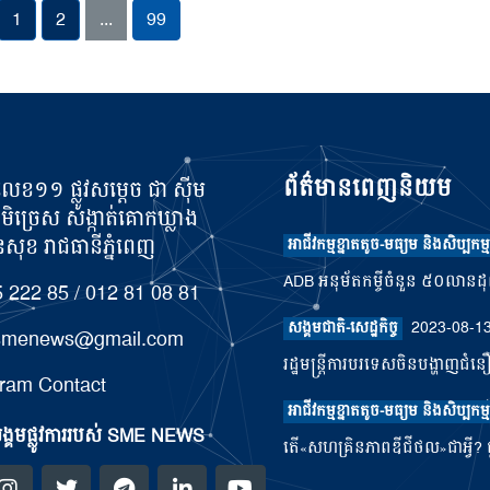
1
2
...
99
ព័ត៌មានពេញនិយម
លេខ១១ ផ្លូវសម្តេច ជា ស៊ីម
ូមិច្រេស សង្កាត់គោកឃ្លាង
ុខ រាជធានីភ្នំពេញ
អាជីវកម្មខ្នាតតូច-មធ្យម និងសិប្បកម្ម
ADB អនុម័តកម្ចីចំនួន ៥០លានដុល្ល
 222 85 / 012 81 08 81
2023-08-1
សង្គមជាតិ-សេដ្ឋកិច្ច
.smenews@gmail.com
រដ្ឋមន្រ្តីការបរទេសចិនបង្ហាញជំន
ram Contact
អាជីវកម្មខ្នាតតូច-មធ្យម និងសិប្បកម្ម
្គមផ្លូវការរបស់ SME NEWS
តើ«សហគ្រិនភាពឌីជីថល»ជាអ្វី? ផ្ត