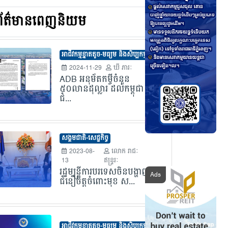
ព័ត៌មានពេញនិយម
អាជីវកម្មខ្នាតតូច-មធ្យម និងសិប្បកម្ម
2024-11-29
ឃី ភារៈ
ADB អនុម័តកម្ចីចំនួន
៥០លានដុល្លារ ដល់កម្ពុជា
ជំ...
សង្គមជាតិ-សេដ្ឋកិច្ច
2023-08-
លោក​ រាជៈ
13
ឥន្រ្ទរៈ
រដ្ឋមន្រ្តីការបរទេសចិនបង្ហាញ
ជំនឿចិត្តចំពោះមុខ ស...
អាជីវកម្មខ្នាតតូច-មធ្យម និងសិប្បកម្ម