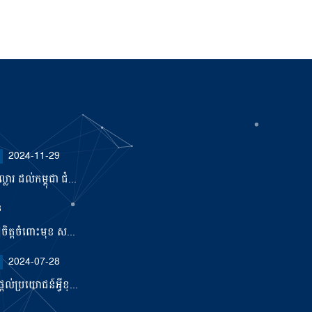
2024-11-29
ារ ដល់កម្ពុជា ជំ...
3
ឿចិត្តចំពោះមុខ ស...
2024-07-28
ល់ប្រយោជន៍អ្វីខ្...