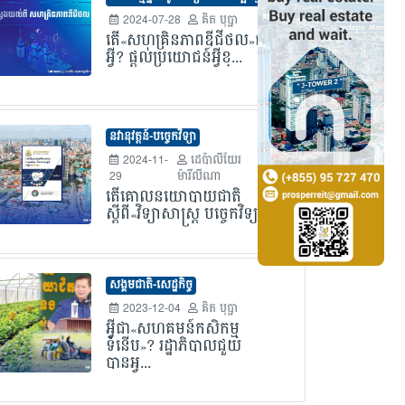
2024-07-28
គិត បុប្ផា
តើ«សហគ្រិនភាពឌីជីថល»ជា
អ្វី? ផ្តល់ប្រយោជន៍អ្វីខ្...
នវានុវត្តន៍-បច្ចេកវិទ្យា
2024-11-
ដេប៉ាលីយែរ
29
ម៉ារីលីណា
តើគោលនយោបាយជាតិ
ស្តីពី«វិទ្យាសាស្ត្រ បច្ចេកវិទ្យ...
សង្គមជាតិ-សេដ្ឋកិច្ច
2023-12-04
គិត បុប្ផា
អ្វីជា«សហគមន៍កសិកម្ម
ទំនើប»? រដ្ឋាភិបាលជួយ
បានអ្វ...