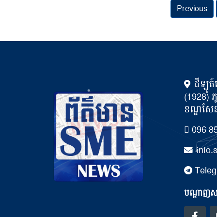
Previous
ដីឡូត៍
(1928) ភ
ខណ្ឌសែនស
096 85
info
Teleg
បណ្ដាញសង