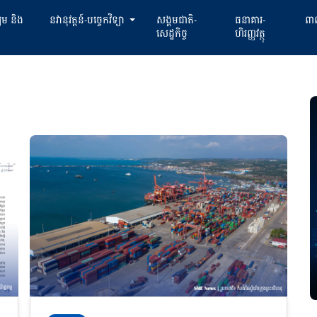
្យម និង
នវានុវត្តន៍-បច្ចេកវិទ្យា
សង្គមជាតិ-
ធនាគារ-
ពាណ
សេដ្ឋកិច្ច
ហិរញ្ញវត្ថុ