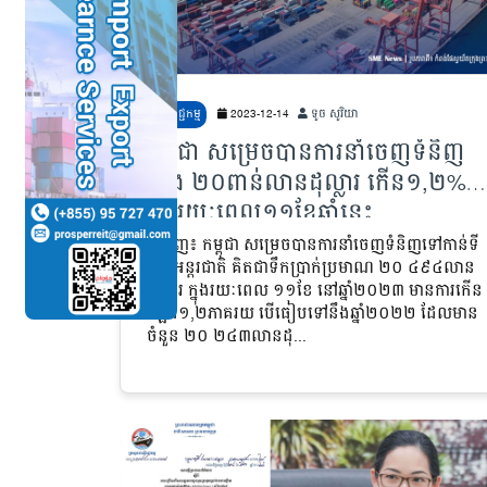
ពាណិជ្ជកម្ម
2023-12-14
ទូច សូរិយា
កម្ពុជា សម្រេចបានការនាំចេញទំនិញ
ជាង ២០ពាន់លានដុល្លារ កើន១,២%
ក្នុងរយៈពេល១១ខែឆ្នាំនេះ
ភ្នំពេញ៖ កម្ពុជា សម្រេចបានការនាំចេញទំនិញទៅកាន់ទី
ផ្សារអន្តរជាតិ គិតជាទឹកប្រាក់ប្រមាណ ២០ ៤៩៤លាន
ដុល្លារ ក្នុងរយៈពេល ១១ខែ នៅឆ្នាំ២០២៣ មានការកើន
ឡើង១,២ភាគរយ បើធៀបទៅនឹងឆ្នាំ២០២២ ដែលមាន
ចំនួន ២០ ២៤៣លានដុ...