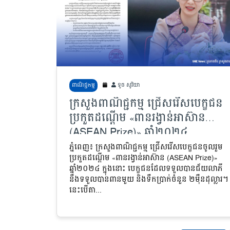
ពាណិជ្ជកម្ម
ទូច សូរិយា
ក្រសួងពាណិជ្ជកម្ម ជ្រើសរើសបេក្ខជន
ប្រកួតដណ្តើម «ពានរង្វាន់អាស៊ាន
(ASEAN Prize)» ឆ្នាំ២០២៤
ភ្នំពេញ៖ ក្រសួងពាណិជ្ជកម្ម ជ្រើសរើសបេក្ខជនចូលរួម
ប្រកួតដណ្តើម «ពានរង្វាន់អាស៊ាន (ASEAN Prize)»
ឆ្នាំ២០២៤ ក្នុងនោះ បេក្ខជនដែលទទួលបានជ័យលាភី
នឹងទទួលបានពានមួយ និងទឹកប្រាក់ចំនួន ២ម៉ឺនដុល្លារ។
នេះបើតា...