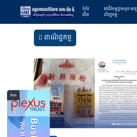
ទំព័រ
អាជីវកម្មខ្នាតតូច-មធ
ដើម
សិប្បកម្ម
ពាណិជ្ជកម្ម