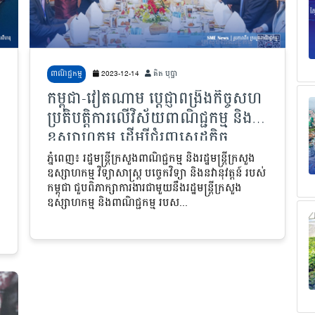
ពាណិជ្ជកម្ម
2023-12-14
គិត បុប្ផា
កម្ពុជា-វៀតណាម ប្ដេជ្ញាពង្រឹងកិច្ចសហ
ប្រតិបត្តិការលើវិស័យពាណិជ្ជកម្ម និង
ឧស្សាហកម្ម ដើម្បីជំរុញសេដ្ឋកិច្ច
ប្រទេសទាំងពីរ
ភ្នំពេញ៖ រដ្ឋមន្ត្រីក្រសួងពាណិជ្ជកម្ម និងរដ្ឋមន្រ្តីក្រសួង
ឧស្សាហកម្ម វិទ្យាសាស្រ្ត បច្ចេកវិទ្យា និងនវានុវត្តន៍ របស់
កម្ពុជា ជួបពិភាក្សាការងារជាមួយនឹងរដ្ឋមន្រ្តីក្រសួង
ឧស្សាហកម្ម និងពាណិជ្ជកម្ម របស...