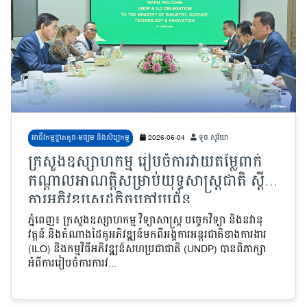
អាជីវកម្មខ្នាតតូច-មធ្យម និងសិប្បកម្ម
2026-06-04
ទូច សូរិយា
ក្រសួងឧស្សាហកម្ម រៀបចំការវាយតម្លៃពាក់
កណ្តាលអាណត្តិសម្រាប់យុទ្ធសាស្ត្រជាតិ ស្តីពី
ការអភិវឌ្ឍសេដ្ឋកិច្ចក្រៅប្រព័ន្ធ
ភ្នំពេញ៖ ក្រសួងឧស្សាហកម្ម វិទ្យាសាស្ត្រ បច្ចេកវិទ្យា និងនវានុ
វត្តន៍ និងតំណាងដៃគូអភិវឌ្ឍន៍មកពីអង្គការអន្តរជាតិខាងការងារ
(ILO) និងកម្មវិធីអភិវឌ្ឍន៍សហប្រជាជាតិ (UNDP) បានពិភាក្សា
អំពីការរៀបចំការការវ...