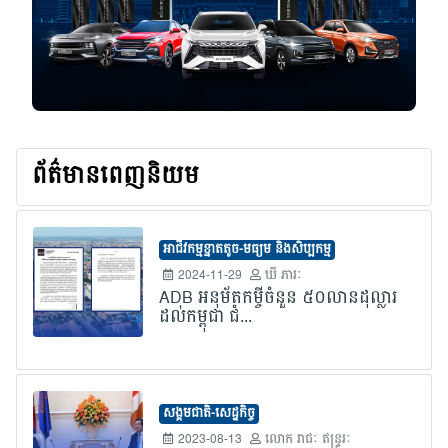
ព័ត៌មានពេញនិយម
អាជីវកម្មខ្នាតតូច-មធ្យម និងសិប្បកម្ម
2024-11-29
ឃី ភារៈ
ADB អនុម័តកម្ចីចំនួន ៥០លានដុល្លារ
ដល់កម្ពុជា ជំ...
សង្គមជាតិ-សេដ្ឋកិច្ច
2023-08-13
លោក​ រាជៈ ឥន្រ្ទរៈ