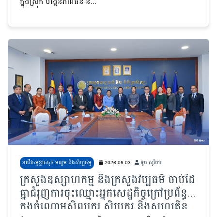
ក្នុងស្រុក បង្កើនភាពធន់ ន...
អាជីវកម្មខ្នាតតូច-មធ្យម និងសិប្បកម្ម
2026-06-03
ទូច សូរិយា
ក្រសួងឧស្សាហកម្ម និងក្រសួងវប្បធម៌ ចាប់ដៃ
គ្នាជំរុញការចុះឈ្មោះអ្នកសេដ្ឋកិច្ចក្រៅប្រព័ន្ធ
ក្នុងចំណោមសិល្បករ សិប្បករ និងសហគ្រិន