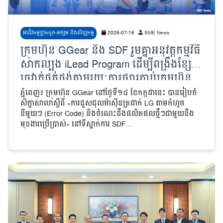
អាជីវកម្មខ្នាតតូច-មធ្យម និងសិប្បកម្ម
2026-07-16
SME News
ក្រុមហ៊ុន GGear និង SDF រួមគ្នាអនុវត្ដកម្មវិធី
សាកល្បង iLead Program ដើម្បីពង្រឹងខ្សែ
ច្រវាក់ផ្គត់ផ្គង់តាមរយៈការផ្សារភ្ជាប់ក្រុមហ៊ុន
ធំៗ ជាមួយ MSMEs
ភ្នំពេញ៖ ក្រុមហ៊ុន GGear នៅថ្ងៃទី១៤ ខែកក្កដានេះ បានរៀបចំ
សិក្ខាសាលាស្តីពី «ការជួសជុលម៉ាស៊ីនត្រជាក់ LG តាមកំហូច
នីមួយៗ (Error Code) និងចំណេះដឹងផលិតផលថ្មីៗជាមួយនឹង
មុខងារប្រើប្រាស់» នៅទីស្នាក់ការ SDF...