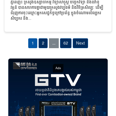
វប្បធម៌
ភ្នំពេញ៖ ក្រសួងឧស្សាហកម្ម វិទ្យាសាស្ត្រ បច្ចេកវិទ្យា និងនវានុ
វត្តន៍ បានសហការគ្នាជាមួយក្រសួងវប្បធម៌ និងវិចិត្រសិល្បៈ ដើម្បី
ជំរុញការចុះឈ្មោះអ្នកសេដ្ឋកិច្ចក្រៅប្រព័ន្ធ ក្នុងចំណោមសិល្បករ
សិប្បករ និង...
1
2
...
62
Next