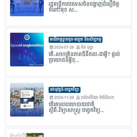
រដ្ឋមន្រ្តីការបរទេសចិនបង្ហាញជំនឿចិត្ត
ចំពោះមុខ ស...
អាជីវកម្មខ្នាតតូច-មធ្យម និងសិប្បកម្ម
2024-07-28
គិត បុប្ផា
តើ«សហគ្រិនភាពឌីជីថល»ជាអ្វី? ផ្តល់
ប្រយោជន៍អ្វីខ្...
នវានុវត្តន៍-បច្ចេកវិទ្យា
2024-11-29
ដេប៉ាលីយែរ ម៉ារីលីណា
តើគោលនយោបាយជាតិ
ស្តីពី«វិទ្យាសាស្ត្រ បច្ចេកវិទ្យ...