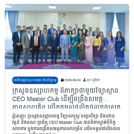
អាជីវកម្មខ្នាតតូច-មធ្យម និងសិប្បកម្ម
2026-06-03
ទូច សូរិយា
ក្រសួងឧស្សាហកម្ម ពិភាក្សាជាមួយវិទ្យាស្ថាន
CEO Master Club ដើម្បីពង្រឹងសមត្ថ
ភាពសហគ្រិន លើកកម្ពស់ផលិតផលក្នុងស្រុក
បង្កើនភាពធន់ និងភាពប្រកួតប្រជែង
ភ្នំពេញ៖ ក្រសួងឧស្សាហកម្ម វិទ្យាសាស្ត្រ បច្ចេកវិទ្យា និងនវានុ
វត្តន៍ និងគណៈប្រតិភូ CEO Master Club បានពិភាក្សាអំពីកិច្ច
សហការ ក្នុងការពង្រឹងសមត្ថភាពសហគ្រិន លើកកម្ពស់ផលិតផល