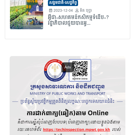
សង្គមជាតិ-សេដ្ឋកិច្ច
2023-12-04
គិត បុប្ផា
អ្វីជា«សហគមន៍កសិកម្មទំនើប»?
រដ្ឋាភិបាលជួយបានអ្វ...