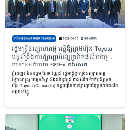
អាជីវកម្មខ្នាតតូច-មធ្យម និងសិប្បកម្ម
2026-06-05
ទូច សូរិយា
រដ្ឋមន្ត្រីឧស្សាហកម្ម ស្នើឱ្យក្រុមហ៊ុន Toyota
បន្តពង្រឹងការផ្សារភ្ជាប់ខ្សែច្រវាក់ផលិតកម្ម
របស់ខ្លួនជាមួយ SMEs ក្នុងស្រុក
ភ្នំពេញ៖ ឯកឧត្តម ហែម វណ្ណឌី រដ្ឋមន្ត្រីក្រសួងឧស្សាហកម្ម
វិទ្យាសាស្ត្រ បច្ចេកវិទ្យា និងនវានុវត្តន៍ បានលើកទឹកចិត្តឱ្យក្រុម
ហ៊ុន Toyota (Cambodia) បន្តពង្រឹងការផ្សារភ្ជាប់ខ្សែច្រវាក់ផលិត
កម្មរបស់ខ្លួ...