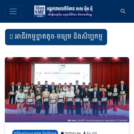
អាជីវកម្មខ្នាតតូច-មធ្យម និងសិប្បកម្ម
អាជីវកម្មខ្នាតតូច-មធ្យម និងសិប្បកម្ម
2025-01-04
គិត បុប្ផា