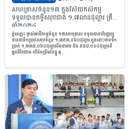
សហគ្រាសចំនួន១៣ ក្នុងវិស័យកសិកម្ម
ទទួលបានកម្ចីសរុបជាង ១,៧លានដុល្លារ ត្រឹម
ឆ្នាំ២០២៤
ភ្នំពេញ៖ ម្ចាស់អាជីវកម្មចំនួន ១៣សហគ្រាស ទទួលបានហិរញ្ញប្ប
ទានជាទឹកប្រាក់សរុបចំនួន ១,៧៩៣,០៦០ដុល្លារ ក្នុងនោះមានទឹក
ប្រាក់ ១,២៣៥,០៦០ដុល្លារពីធនាគារ និង ៥៥៨,០០០ដុល្លារពី
អ្នកវិនិយោគ បើគិតត្រឹមខែធ្នូ ឆ្...