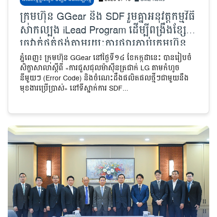
ក្រុមហ៊ុន GGear និង SDF រួមគ្នាអនុវត្ដកម្មវិធី
សាកល្បង iLead Program ដើម្បីពង្រឹងខ្សែ
ច្រវាក់ផ្គត់ផ្គង់តាមរយៈការផ្សារភ្ជាប់ក្រុមហ៊ុន
ធំៗ ជាមួយ MSMEs
ភ្នំពេញ៖ ក្រុមហ៊ុន GGear នៅថ្ងៃទី១៤ ខែកក្កដានេះ បានរៀបចំ
សិក្ខាសាលាស្តីពី «ការជួសជុលម៉ាស៊ីនត្រជាក់ LG តាមកំហូច
នីមួយៗ (Error Code) និងចំណេះដឹងផលិតផលថ្មីៗជាមួយនឹង
មុខងារប្រើប្រាស់» នៅទីស្នាក់ការ SDF...