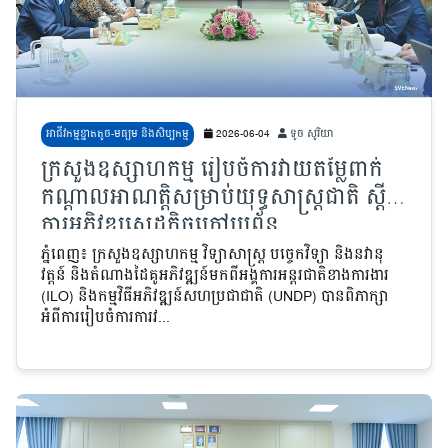
អាជីវកម្មខ្នាតតូច-មធ្យម និងសិប្បកម្ម
2026-06-04
ទូច សូរិយា
ក្រសួងឧស្សាហកម្ម រៀបចំការវាយតម្លៃពាក់
កណ្តាលអាណត្តិសម្រាប់យុទ្ធសាស្ត្រជាតិ ស្តីពី
ការអភិវឌ្ឍសេដ្ឋកិច្ចក្រៅប្រព័ន្ធ
ភ្នំពេញ៖ ក្រសួងឧស្សាហកម្ម វិទ្យាសាស្ត្រ បច្ចេកវិទ្យា និងនវានុ
វត្តន៍ និងតំណាងដៃគូអភិវឌ្ឍន៍មកពីអង្គការអន្តរជាតិខាងការងារ
(ILO) និងកម្មវិធីអភិវឌ្ឍន៍សហប្រជាជាតិ (UNDP) បានពិភាក្សា
អំពីការរៀបចំការការវ...