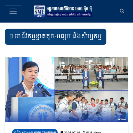
អាជីវកម្មខ្នាតតូច-មធ្យម និងសិប្បកម្ម
អាជីវកម្មខ្នាតតូច-មធ្យម និងសិប្បកម្ម
2026-07-16
SME News