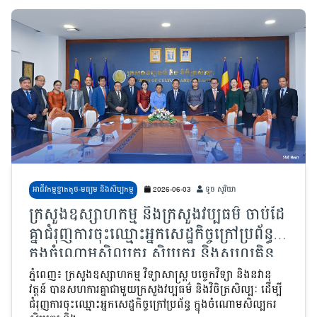
អាជីវកម្មខ្នាតតូច-មធ្យម និងសិប្បកម្ម
2026-06-03
ទូច សូរិយា
ក្រសួងឧស្សាហកម្ម និងក្រសួងវប្បធម៌ ចាប់ដៃ
គ្នាជំរុញការចុះឈ្មោះអ្នកសេដ្ឋកិច្ចក្រៅប្រព័ន្ធ
ក្នុងចំណោមសិល្បករ សិប្បករ និងសហគ្រិន
វប្បធម៌
ភ្នំពេញ៖ ក្រសួងឧស្សាហកម្ម វិទ្យាសាស្ត្រ បច្ចេកវិទ្យា និងនវានុ
វត្តន៍ បានសហការគ្នាជាមួយក្រសួងវប្បធម៌ និងវិចិត្រសិល្បៈ ដើម្បី
ជំរុញការចុះឈ្មោះអ្នកសេដ្ឋកិច្ចក្រៅប្រព័ន្ធ ក្នុងចំណោមសិល្បករ