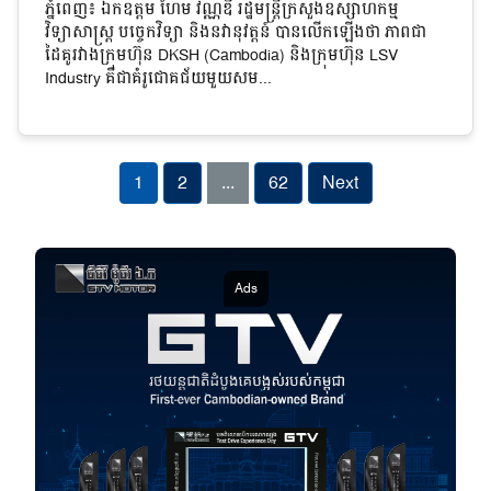
ភ្នំពេញ៖ ឯកឧត្តម ហែម វណ្ណឌី រដ្ឋមន្ត្រីក្រសួងឧស្សាហកម្ម
វិទ្យាសាស្ត្រ បច្ចេកវិទ្យា និងនវានុវត្តន៍ បានលើកឡើងថា ភាពជា
ដៃគូរវាងក្រុមហ៊ុន DKSH (Cambodia) និងក្រុមហ៊ុន LSV
Industry គឺជាគំរូជោគជ័យមួយសម...
1
2
...
62
Next