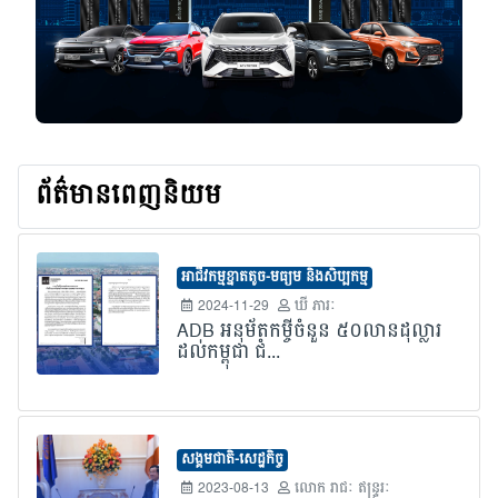
ព័ត៌មានពេញនិយម
អាជីវកម្មខ្នាតតូច-មធ្យម និងសិប្បកម្ម
2024-11-29
ឃី ភារៈ
ADB អនុម័តកម្ចីចំនួន ៥០លានដុល្លារ
ដល់កម្ពុជា ជំ...
សង្គមជាតិ-សេដ្ឋកិច្ច
2023-08-13
លោក​ រាជៈ ឥន្រ្ទរៈ