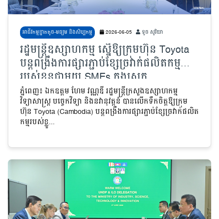
អាជីវកម្មខ្នាតតូច-មធ្យម និងសិប្បកម្ម
2026-06-05
ទូច សូរិយា
រដ្ឋមន្ត្រីឧស្សាហកម្ម ស្នើឱ្យក្រុមហ៊ុន Toyota
បន្តពង្រឹងការផ្សារភ្ជាប់ខ្សែច្រវាក់ផលិតកម្ម
របស់ខ្លួនជាមួយ SMEs ក្នុងស្រុក
ភ្នំពេញ៖ ឯកឧត្តម ហែម វណ្ណឌី រដ្ឋមន្ត្រីក្រសួងឧស្សាហកម្ម
វិទ្យាសាស្ត្រ បច្ចេកវិទ្យា និងនវានុវត្តន៍ បានលើកទឹកចិត្តឱ្យក្រុម
ហ៊ុន Toyota (Cambodia) បន្តពង្រឹងការផ្សារភ្ជាប់ខ្សែច្រវាក់ផលិត
កម្មរបស់ខ្លួ...