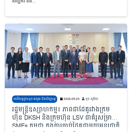
សិប្បករ និង...
អាជីវកម្មខ្នាតតូច-មធ្យម និងសិប្បកម្ម
2026-05-23
ទូច សូរិយា
រដ្ឋមន្ត្រីឧស្សាហកម្ម៖ ភាពជាដៃគូរវាងក្រុម
ហ៊ុន DKSH និងក្រុមហ៊ុន LSV ជាគំរូសម្រាប់
SMEs កម្ពុជា ក្នុងការចាប់ដៃគូជាមួយអន្តរជាតិ