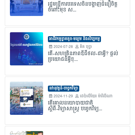
រដ្ឋមន្រ្តីការបរទេសចិនបង្ហាញជំនឿចិត្ត
ចំពោះមុខ ស...
អាជីវកម្មខ្នាតតូច-មធ្យម និងសិប្បកម្ម
2024-07-28
គិត បុប្ផា
តើ«សហគ្រិនភាពឌីជីថល»ជាអ្វី? ផ្តល់
ប្រយោជន៍អ្វីខ្...
នវានុវត្តន៍-បច្ចេកវិទ្យា
2024-11-29
ដេប៉ាលីយែរ ម៉ារីលីណា
តើគោលនយោបាយជាតិ
ស្តីពី«វិទ្យាសាស្ត្រ បច្ចេកវិទ្យ...