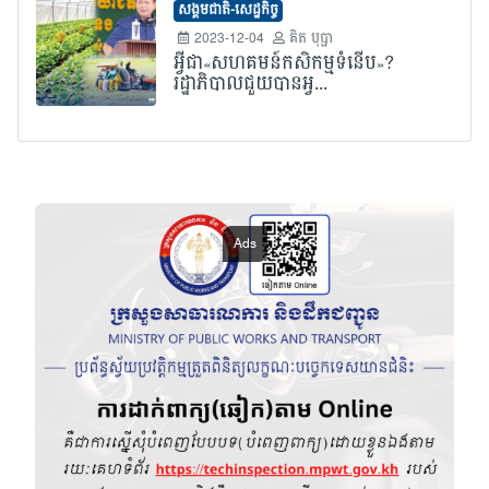
សង្គមជាតិ-សេដ្ឋកិច្ច
2023-12-04
គិត បុប្ផា
អ្វីជា«សហគមន៍កសិកម្មទំនើប»?
រដ្ឋាភិបាលជួយបានអ្វ...