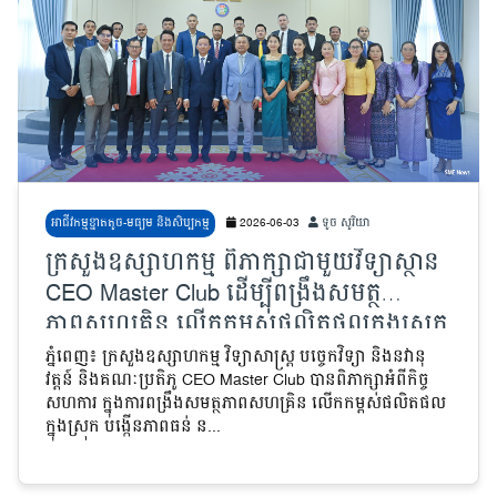
អាជីវកម្មខ្នាតតូច-មធ្យម និងសិប្បកម្ម
2026-06-03
ទូច សូរិយា
ក្រសួងឧស្សាហកម្ម ពិភាក្សាជាមួយវិទ្យាស្ថាន
CEO Master Club ដើម្បីពង្រឹងសមត្ថ
ភាពសហគ្រិន លើកកម្ពស់ផលិតផលក្នុងស្រុក
បង្កើនភាពធន់ និងភាពប្រកួតប្រជែង
ភ្នំពេញ៖ ក្រសួងឧស្សាហកម្ម វិទ្យាសាស្ត្រ បច្ចេកវិទ្យា និងនវានុ
វត្តន៍ និងគណៈប្រតិភូ CEO Master Club បានពិភាក្សាអំពីកិច្ច
សហការ ក្នុងការពង្រឹងសមត្ថភាពសហគ្រិន លើកកម្ពស់ផលិតផល
ក្នុងស្រុក បង្កើនភាពធន់ ន...