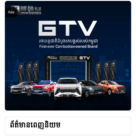
ព័ត៌មានពេញនិយម