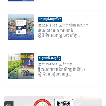
នវានុវត្តន៍-បច្ចេកវិទ្យា
2024-11-29
ដេប៉ាលីយែរ ម៉ារីលីណា
តើគោលនយោបាយជាតិ
ស្តីពី«វិទ្យាសាស្ត្រ បច្ចេកវិទ្យ...
សង្គមជាតិ-សេដ្ឋកិច្ច
2023-12-04
គិត បុប្ផា
អ្វីជា«សហគមន៍កសិកម្មទំនើប»?
រដ្ឋាភិបាលជួយបានអ្វ...