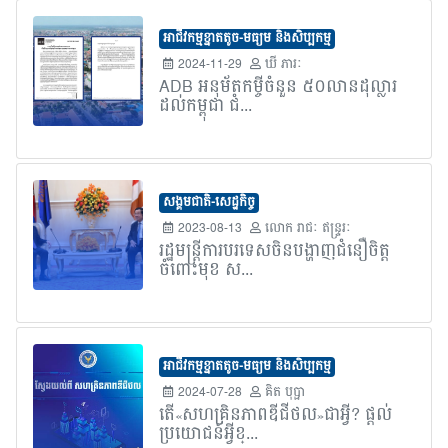
អាជីវកម្មខ្នាតតូច-មធ្យម និងសិប្បកម្ម
2024-11-29
ឃី ភារៈ
ADB អនុម័តកម្ចីចំនួន ៥០លានដុល្លារ
ដល់កម្ពុជា ជំ...
សង្គមជាតិ-សេដ្ឋកិច្ច
2023-08-13
លោក​ រាជៈ ឥន្រ្ទរៈ
រដ្ឋមន្រ្តីការបរទេសចិនបង្ហាញជំនឿចិត្ត
ចំពោះមុខ ស...
អាជីវកម្មខ្នាតតូច-មធ្យម និងសិប្បកម្ម
2024-07-28
គិត បុប្ផា
តើ«សហគ្រិនភាពឌីជីថល»ជាអ្វី? ផ្តល់
ប្រយោជន៍អ្វីខ្...