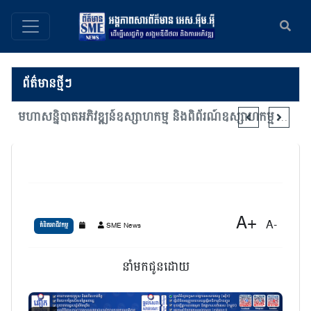
ព័ត៌មានថ្មីៗ
រយៈពេល៦ ខែក្នុងឆ្នាំ២០២៦នេះ ទំហំពាណិជ្ជកម្មសរុបរបស់កម្ពុជាសម្រេចបានប្រមាណជិត ៣៧ ពាន់ លានដុល្លារកើនឡើង ២០,៥ ភាគរយ បើធៀបនឹងរយៈពេលដូចគ្នាក្នុងឆ្នាំមុន
មហាសន្និបាតអភិវឌ្ឍន៍ឧស្សាហកម្ម និងពិព័រណ៍ឧស្សាហកម្ម ផ្តោតលើការជំរុញភាពជាដៃគូឧស្សាហកម្ម និងការចាប់យកបច្ចេកវិទ្យាទំនើប
A+
A-
SME News
គំនិតអាជីវកម្ម
នាំមកជូនដោយ