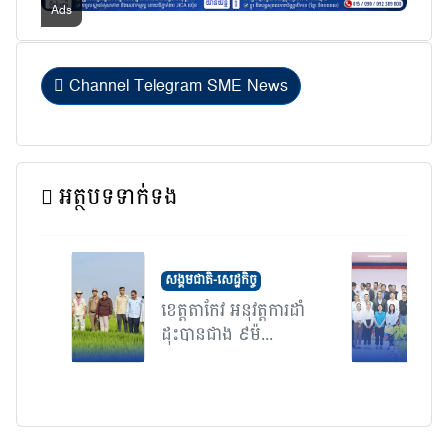
Channel Telegram SME News
អត្ថបទទាក់ទង
សង្គមជាតិ-សេដ្ឋកិច្ច
ខេត្តតាកែវ អនុវត្តការដាំ
ក
ដុះបានជាង ៩ម៉...
ស