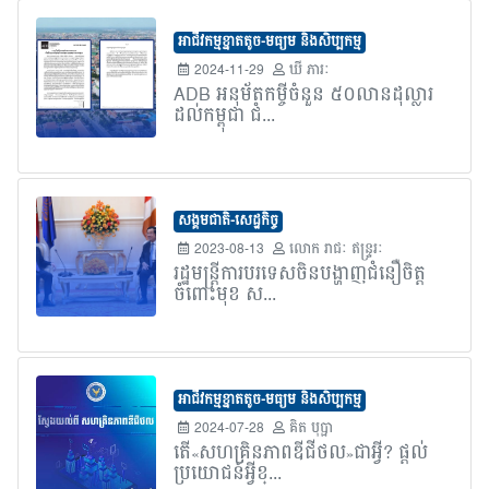
អាជីវកម្មខ្នាតតូច-មធ្យម និងសិប្បកម្ម
2024-11-29
ឃី ភារៈ
ADB អនុម័តកម្ចីចំនួន ៥០លានដុល្លារ
ដល់កម្ពុជា ជំ...
សង្គមជាតិ-សេដ្ឋកិច្ច
2023-08-13
លោក​ រាជៈ ឥន្រ្ទរៈ
រដ្ឋមន្រ្តីការបរទេសចិនបង្ហាញជំនឿចិត្ត
ចំពោះមុខ ស...
អាជីវកម្មខ្នាតតូច-មធ្យម និងសិប្បកម្ម
2024-07-28
គិត បុប្ផា
តើ«សហគ្រិនភាពឌីជីថល»ជាអ្វី? ផ្តល់
ប្រយោជន៍អ្វីខ្...