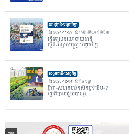
នវានុវត្តន៍-បច្ចេកវិទ្យា
2024-11-29
ដេប៉ាលីយែរ ម៉ារីលីណា
តើគោលនយោបាយជាតិ
ស្តីពី«វិទ្យាសាស្ត្រ បច្ចេកវិទ្យ...
សង្គមជាតិ-សេដ្ឋកិច្ច
2023-12-04
គិត បុប្ផា
អ្វីជា«សហគមន៍កសិកម្មទំនើប»?
រដ្ឋាភិបាលជួយបានអ្វ...