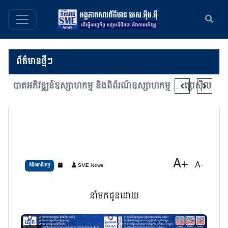
ព័ត៌មានថ្មីៗ
មហាសន្និបាតអភិវឌ្ឍន៍ឧស្សាហកម្ម និងពិព័រណ៍ឧស្សាហកម្ម ផ្តោតលើការជំរុញភាពជាដៃគូឧស្សាហកម្ម និងការចាប់យកបច្ចេកវិទ្យាទំនើប
A+
A-
SME News
គំនិតអាជីវកម្ម
នាំមកជូនដោយ