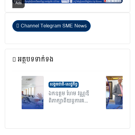
Channel Telegram SME News
អត្ថបទទាក់ទង
សង្គមជាតិ-សេដ្ឋកិច្ច
ឯកឧត្តម ហែម វណ្ណឌី
ពិភាក្សាពីយន្តការគ...