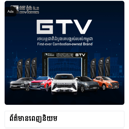
ព័ត៌មានពេញនិយម