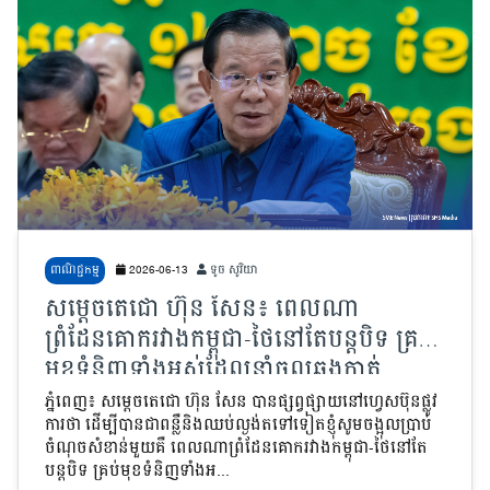
ពាណិជ្ជកម្ម
2026-06-13
ទូច សូរិយា
សម្តេចតេជោ ហ៊ុន សែន៖ ពេលណា
ព្រំដែនគោករវាងកម្ពុជា-ថៃនៅតែបន្តបិទ គ្រប់
មុខទំនិញទាំងអស់ដែលនាំចូលឆ្លងកាត់
ព្រំដែនគោក គឺទំនិញខុសច្បាប់ ជាទំនិញ
ភ្នំពេញ៖ សម្តេចតេជោ ហ៊ុន សែន បានផ្សព្វផ្សាយនៅហ្វេសប៊ុនផ្លូវ
ការថា ដើម្បីបានជាពន្លឺនិងឈប់ល្ងង់តទៅទៀតខ្ញុំសូមចង្អុលប្រាប់
បំផ្លាញជាតិ
ចំណុចសំខាន់មួយគឺ ពេលណាព្រំដែនគោករវាងកម្ពុជា-ថៃនៅតែ
បន្តបិទ គ្រប់មុខទំនិញទាំងអ...