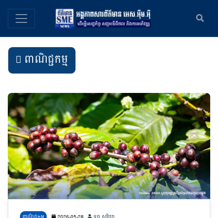
ពាណិជ្ជកម្ម
ពាណិជ្ជកម្ម
2026-05-28
ទូច សូរិយា