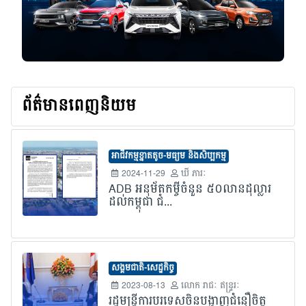
ព័ត៌មានពេញនិយម
អាជីវកម្មខ្នាតតូច-មធ្យម និងសិប្បកម្ម
2024-11-29
ឃី ភារៈ
ADB អនុម័តកម្ចីចំនួន ៥០លានដុល្លារ
ដល់កម្ពុជា ជំ...
សង្គមជាតិ-សេដ្ឋកិច្ច
2023-08-13
លោក​ រាជៈ ឥន្រ្ទរៈ
រដ្ឋមន្រ្តីការបរទេសចិនបង្ហាញជំនឿចិត្ត