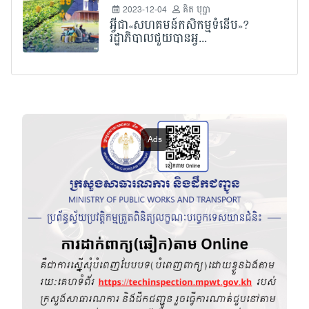
2023-12-04
គិត បុប្ផា
អ្វីជា«សហគមន៍កសិកម្មទំនើប»?
រដ្ឋាភិបាលជួយបានអ្វ...