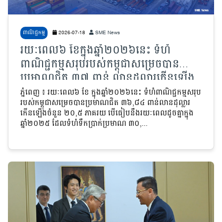
ពាណិជ្ជកម្ម
2026-07-18
SME News
រយៈពេល៦ ខែក្នុងឆ្នាំ២០២៦នេះ ទំហំ
ពាណិជ្ជកម្មសរុបរបស់កម្ពុជាសម្រេចបាន
ប្រមាណជិត ៣៧ ពាន់ លានដុល្លារកើនឡើង
២០,៥ ភាគរយ បើធៀបនឹងរយៈពេលដូចគ្នា
ភ្នំពេញ ៖ រយៈពេល៦ ខែ ក្នុងឆ្នាំ២០២៦នេះ ទំហំពាណិជ្ជកម្មសរុប
របស់កម្ពុជាសម្រេចបានប្រមាណជិត ៣៦,៨៤ ពាន់លានដុល្លារ
ក្នុងឆ្នាំមុន
កើនឡើងចំនួន ២០,៥ ភាគរយ បើធៀបនឹងរយៈពេលដូចគ្នាក្នុង
ឆ្នាំ២០២៥ ដែលទំហំទឹកប្រាក់ប្រមាណ ៣០,...