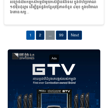
សន្យាផលិតកម្មកសិកម្មជាមួយកសិដ្ឋានគិរីទេស ក្នុងទំហំប្រមាណ
១៥មុឺនដុល្លារ ដើម្បីផ្គត់ផ្គង់បន្លែសុវត្ថិភាពចំនួន ៤មុខ ក្នុងបរិមាណ
៦តោន/សប្ត...
1
2
...
99
Next