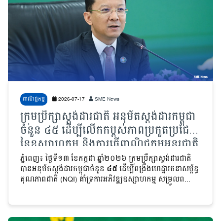
ពាណិជ្ជកម្ម
2026-07-17
SME News
ក្រុមប្រឹក្សាស្តង់ដារជាតិ អនុម័តស្តង់ដារកម្ពុជា
ចំនួន ៤៥ ដើម្បីលើកកម្ពស់ភាពប្រកួតប្រជែង
នៃឧស្សាហកម្ម និងការធ្វើពាណិជ្ជកម្មអន្តរជាតិ
ភ្នំពេញ៖ ថ្ងៃទី១៣ ខែកក្កដា ឆ្នាំ២០២៦ ក្រុមប្រឹក្សាស្តង់ដារជាតិ
បានអនុម័តស្តង់ដារកម្ពុជាចំនួន
៤៥
ដើម្បីពង្រឹងហេដ្ឋារចនាសម្ព័ន្ធ
គុណភាពជាតិ (NQI) គាំទ្រការអភិវឌ្ឍឧស្សាហកម្ម សម្រួលព...