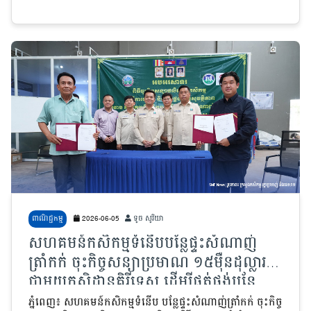
ពាណិជ្ជកម្ម
2026-06-05
ទូច សូរិយា
សហគមន៍កសិកម្មទំនើបបន្លែផ្ទះសំណាញ់
ត្រាំកក់ ចុះកិច្ចសន្យាប្រមាណ ១៥មុឺនដុល្លារ
ជាមួយកសិដ្ឋានគិរីទេស ដើម្បីផ្គត់ផ្គង់បន្លែ
សុវត្ថិភាពចំនួន ៤មុខ
ភ្នំពេញ៖ សហគមន៍កសិកម្មទំនើប បន្លែផ្ទះសំណាញ់ត្រាំកក់ ចុះកិច្ច