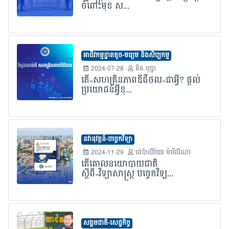
ចំពោះមុខ ស...
អាជីវកម្មខ្នាតតូច-មធ្យម និងសិប្បកម្ម
2024-07-28
គិត បុប្ផា
តើ«សហគ្រិនភាពឌីជីថល»ជាអ្វី? ផ្តល់
ប្រយោជន៍អ្វីខ្...
នវានុវត្តន៍-បច្ចេកវិទ្យា
2024-11-29
ដេប៉ាលីយែរ ម៉ារីលីណា
តើគោលនយោបាយជាតិ
ស្តីពី«វិទ្យាសាស្ត្រ បច្ចេកវិទ្យ...
សង្គមជាតិ-សេដ្ឋកិច្ច