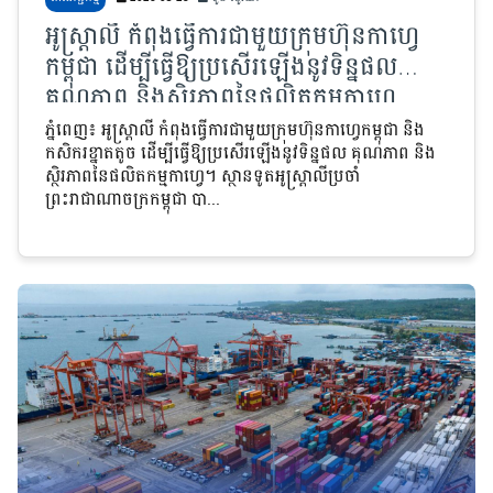
អូស្ត្រាលី កំពុងធ្វើការជាមួយក្រុមហ៊ុនកាហ្វេ
កម្ពុជា ដើម្បីធ្វើឱ្យប្រសើរឡើងនូវទិន្នផល
គុណភាព និងស្ថិរភាពនៃផលិតកម្មកាហ្វេ
ភ្នំពេញ៖ អូស្ត្រាលី កំពុងធ្វើការជាមួយក្រុមហ៊ុនកាហ្វេកម្ពុជា និង
កសិករខ្នាតតូច ដើម្បីធ្វើឱ្យប្រសើរឡើងនូវទិន្នផល គុណភាព និង
ស្ថិរភាពនៃផលិតកម្មកាហ្វេ។ ស្ថានទូតអូស្រ្តាលីប្រចាំ
ព្រះរាជាណាចក្រកម្ពុជា បា...