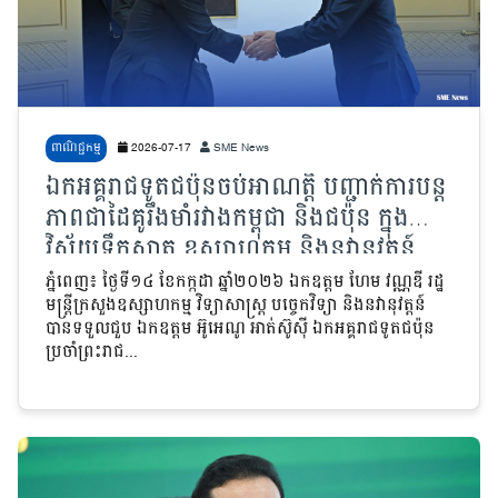
ពាណិជ្ជកម្ម
2026-07-17
SME News
ឯកអគ្គរាជទូតជប៉ុនចប់អាណត្តិ បញ្ជាក់ការបន្ត
ភាពជាដៃគូរឹងមាំរវាងកម្ពុជា និងជប៉ុន ក្នុង
វិស័យទឹកស្អាត ឧស្សាហកម្ម និងនវានុវត្តន៍
ភ្នំពេញ៖ ថ្ងៃទី១៤ ខែកក្កដា ឆ្នាំ២០២៦ ឯកឧត្តម ហែម វណ្ណឌី រដ្ឋ
មន្ត្រីក្រសួងឧស្សាហកម្ម វិទ្យាសាស្ត្រ បច្ចេកវិទ្យា និងនវានុវត្តន៍
បានទទួលជួប ឯកឧត្តម អ៊ូអេណូ អាត់ស៊ូស៊ី ឯកអគ្គរាជទូតជប៉ុន
ប្រចាំព្រះរាជ...