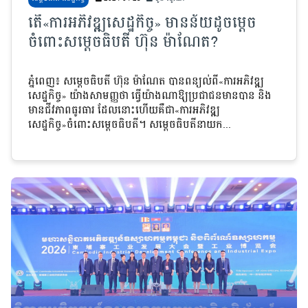
តើ«ការអភិវឌ្ឍសេដ្ឋកិច្ច» មានន័យដូចម្តេច
ចំពោះសម្តេចធិបតី ហ៊ុន ម៉ាណែត?
ភ្នំពេញ៖ សម្តេចធិបតី ហ៊ុន ម៉ាណែត បានពន្យល់ពី«ការអភិវឌ្ឍ
សេដ្ឋកិច្ច» យ៉ាងសាមញ្ញថា ធ្វើយ៉ាងណាឱ្យប្រជាជនមានបាន និង
មានជីវភាពធូរធារ ដែលនោះហើយគឺជា«ការអភិវឌ្ឍ
សេដ្ឋកិច្ច»ចំពោះសម្តេចធិបតី។ សម្តេចធិបតីនាយក...