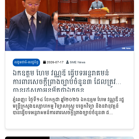
សង្គមជាតិ-សេដ្ឋកិច្ច
2026-07-17
SME News
ឯកឧត្តម ហែម វណ្ណឌី ធ្វើបទអន្តរាគមន៍
ការពារសេចក្តីព្រាងច្បាប់ចំនួន៣ ដែលត្រូវ
បានរដ្ឋសភាអនុម័តជាឯកច្ឆន្ទ
ភ្នំពេញ៖ ថ្ងៃទី១៤ ខែកក្កដា ឆ្នាំ២០២៦
ឯកឧត្តម ហែម វណ្ណឌី រដ្ឋ
មន្ត្រីក្រសួងឧស្សាហកម្ម វិទ្យាសាស្ត្រ បច្ចេកវិទ្យា និងនវានុវត្តន៍
បានធ្វើបទអន្តរាគមន៍ការពារសេចក្តីព្រាងច្បាប់ចំនួន៣ ដ...