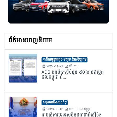
ព័ត៌មានពេញនិយម
អាជីវកម្មខ្នាតតូច-មធ្យម និងសិប្បកម្ម
2024-11-29
ឃី ភារៈ
ADB អនុម័តកម្ចីចំនួន ៥០លានដុល្លារ
ដល់កម្ពុជា ជំ...
សង្គមជាតិ-សេដ្ឋកិច្ច
2023-08-13
លោក​ រាជៈ ឥន្រ្ទរៈ
រដ្ឋមន្រ្តីការបរទេសចិនបង្ហាញជំនឿចិត្ត