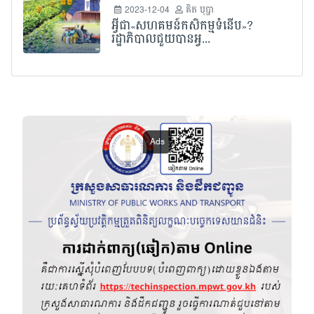
2023-12-04
គិត បុប្ផា
អ្វីជា«សហគមន៍កសិកម្មទំនើប»?
រដ្ឋាភិបាលជួយបានអ្វ...