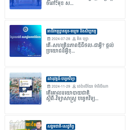
ចំពោះមុខ ស...
អាជីវកម្មខ្នាតតូច-មធ្យម និងសិប្បកម្ម
2024-07-28
គិត បុប្ផា
តើ«សហគ្រិនភាពឌីជីថល»ជាអ្វី? ផ្តល់
ប្រយោជន៍អ្វីខ្...
នវានុវត្តន៍-បច្ចេកវិទ្យា
2024-11-29
ដេប៉ាលីយែរ ម៉ារីលីណា
តើគោលនយោបាយជាតិ
ស្តីពី«វិទ្យាសាស្ត្រ បច្ចេកវិទ្យ...
សង្គមជាតិ-សេដ្ឋកិច្ច