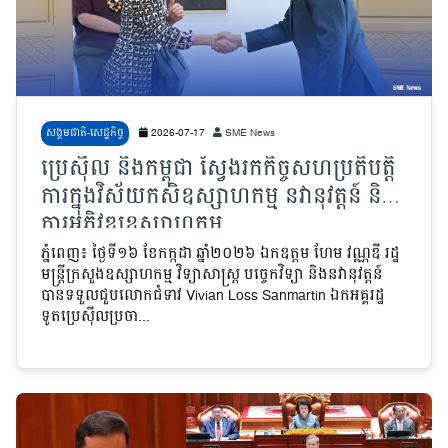
សង្គមជាតិ-សេដ្ឋកិច្ច
2026-07-17
SME News
ប្រេស៊ីល និងកម្ពុជា ស្វែងរកកិច្ចសហប្រតិបត្តិ
ការក្នុងវិស័យកសិឧស្សាហកម្ម នវានុវត្តន៍ និង
ការអភិវឌ្ឍឧស្សាហកម្ម
ភ្នំពេញ៖ ថ្ងៃទី១៦ ខែកក្កដា ឆ្នាំ២០២៦ ឯកឧត្តម ហែម វណ្ណឌី រដ្ឋ
មន្ត្រីក្រសួងឧស្សាហកម្ម វិទ្យាសាស្ត្រ បច្ចេកវិទ្យា និងនវានុវត្តន៍
បានទទួលជួបលោកជំទាវ Vivian Loss Sanmartin ឯកអគ្គរដ្ឋ​
ទូតប្រេស៊ីលប្រចា...