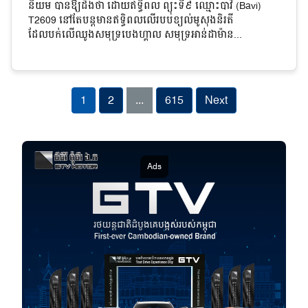
និយម បានឱ្យដឹងថា ដោយឥទ្ធិពល ព្យុះទី៩ ឈ្មោះបាវី (Bavi)
T2609 នៅតែបន្តមានឥទ្ធិពលលើរបបខ្យល់មូសុងនិរតី
ដែលបក់លើឈូងសមុទ្របេងហ្គាល សមុទ្រអាន់ដាម៉ាន...
1
2
...
615
Next