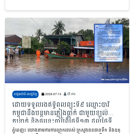
សង្គមជាតិ-សេដ្ឋកិច្ច
2026-07-13
ឃី ភារៈ
ដោយទទួលរងឥទ្ធិពលព្យុះទី៩ ឈ្មោះបាវី
កម្ពុជានឹងបន្តមានភ្លៀងធ្លាក់ ជាមួយខ្យល់
កន្ត្រាក់ និងផ្គររន្ទះចាប់ពីថ្ងៃទី១៣ ដល់ថ្ងៃទី
១៥ កក្កដា
ភ្នំពេញ៖ យោងតាមការការព្យាកររបស់ ក្រសួងធនធានទឹក និងឧតុ