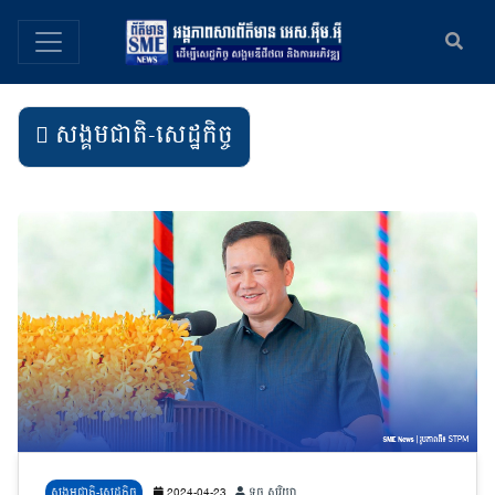
សង្គមជាតិ-សេដ្ឋកិច្ច
សង្គមជាតិ-សេដ្ឋកិច្ច
2024-04-23
ទូច សូរិយា