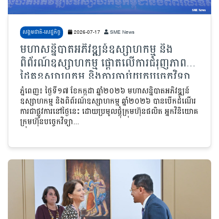
សង្គមជាតិ-សេដ្ឋកិច្ច
2026-07-17
SME News
មហាសន្និបាតអភិវឌ្ឍន៍ឧស្សាហកម្ម និង
ពិព័រណ៍ឧស្សាហកម្ម ផ្តោតលើការជំរុញភាពជា
ដៃគូឧស្សាហកម្ម និងការចាប់យកបច្ចេកវិទ្យា
ទំនើប
ភ្នំពេញ៖ ថ្ងៃទី១៧ ខែកក្កដា ឆ្នាំ២០២៦ មហាសន្និបាតអភិវឌ្ឍន៍
ឧស្សាហកម្ម និងពិព័រណ៍ឧស្សាហកម្ម ឆ្នាំ២០២៦ បានបើកដំណើរ
ការជាផ្លូវការនៅថ្ងៃនេះ ដោយប្រមូលផ្តុំក្រុមហ៊ុនផលិត អ្នកវិនិយោគ
ក្រុមហ៊ុនបច្ចេកវិទ្យា...