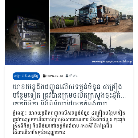
សង្គមជាតិ-សេដ្ឋកិច្ច
2026-07-13
ឃី ភារៈ
យានយន្តដឹកជញ្ជូនលើសទម្ងន់ចំនួន ៤គ្រឿង
បន្ថែមទៀត ត្រូវបានក្រុមចល័តក្រសួងចុះឆ្មក់
ត្រួតពិនិត្យ និងពិន័យនៅខេត្តកំពង់ចាម
រតនគិរី និងព្រៃវែង
ភ្នំពេញ៖ យានយន្តដឹកជញ្ជូនលើសទម្ងន់ចំនួន ៤គ្រឿងបន្ថែមទៀត
ត្រូវបានក្រុមចល័តរបស់ក្រសួងសាធារណការ និងដឹកជញ្ជូន ចុះឆ្មក់
ត្រួតពិនិត្យ និងពិន័យនៅខេត្តកំពង់ចាម រតនគិរី និងព្រៃវែង
ដែលលើសពីទម្ងន់អនុញ្ញាតចន...