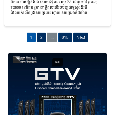
និយម បានឱ្យដឹងថា ដោយឥទ្ធិពល ព្យុះទី៩ ឈ្មោះបាវី (Bavi)
T2609 នៅតែបន្តមានឥទ្ធិពលលើរបបខ្យល់មូសុងនិរតី
ដែលបក់លើឈូងសមុទ្របេងហ្គាល សមុទ្រអាន់ដាម៉ាន...
1
2
...
615
Next