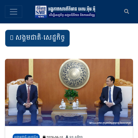
សង្គមជាតិ-សេដ្ឋកិច្ច
សង្គមជាតិ-សេដ្ឋកិច្ច
2026-06-10
ទូច សូរិយា