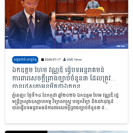
សង្គមជាតិ-សេដ្ឋកិច្ច
2026-07-17
SME News
ឯកឧត្តម ហែម វណ្ណឌី ធ្វើបទអន្តរាគមន៍
ការពារសេចក្តីព្រាងច្បាប់ចំនួន៣ ដែលត្រូវ
បានរដ្ឋសភាអនុម័តជាឯកច្ឆន្ទ
ភ្នំពេញ៖ ថ្ងៃទី១៤ ខែកក្កដា ឆ្នាំ២០២៦
ឯកឧត្តម ហែម វណ្ណឌី រដ្ឋ
មន្ត្រីក្រសួងឧស្សាហកម្ម វិទ្យាសាស្ត្រ បច្ចេកវិទ្យា និងនវានុវត្តន៍
បានធ្វើបទអន្តរាគមន៍ការពារសេចក្តីព្រាងច្បាប់ចំនួន៣ ដ...