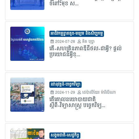
ចំពោះមុខ ស...
អាជីវកម្មខ្នាតតូច-មធ្យម និងសិប្បកម្ម
2024-07-28
គិត បុប្ផា
តើ«សហគ្រិនភាពឌីជីថល»ជាអ្វី? ផ្តល់
ប្រយោជន៍អ្វីខ្...
នវានុវត្តន៍-បច្ចេកវិទ្យា
2024-11-29
ដេប៉ាលីយែរ ម៉ារីលីណា
តើគោលនយោបាយជាតិ
ស្តីពី«វិទ្យាសាស្ត្រ បច្ចេកវិទ្យ...
សង្គមជាតិ-សេដ្ឋកិច្ច