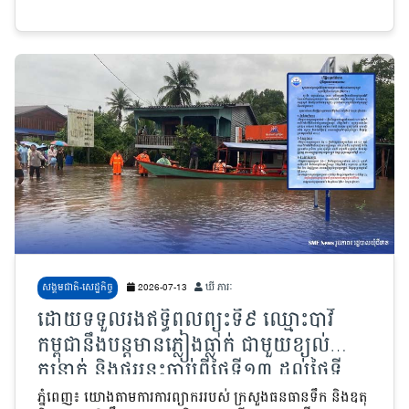
សង្គមជាតិ-សេដ្ឋកិច្ច
2026-07-13
ឃី ភារៈ
ដោយទទួលរងឥទ្ធិពលព្យុះទី៩ ឈ្មោះបាវី
កម្ពុជានឹងបន្តមានភ្លៀងធ្លាក់ ជាមួយខ្យល់
កន្ត្រាក់ និងផ្គររន្ទះចាប់ពីថ្ងៃទី១៣ ដល់ថ្ងៃទី
១៥ កក្កដា
ភ្នំពេញ៖ យោងតាមការការព្យាកររបស់ ក្រសួងធនធានទឹក និងឧតុ