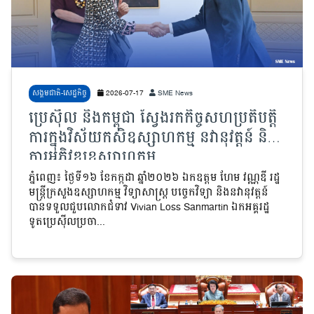
សង្គមជាតិ-សេដ្ឋកិច្ច
2026-07-17
SME News
ប្រេស៊ីល និងកម្ពុជា ស្វែងរកកិច្ចសហប្រតិបត្តិ
ការក្នុងវិស័យកសិឧស្សាហកម្ម នវានុវត្តន៍ និង
ការអភិវឌ្ឍឧស្សាហកម្ម
ភ្នំពេញ៖ ថ្ងៃទី១៦ ខែកក្កដា ឆ្នាំ២០២៦ ឯកឧត្តម ហែម វណ្ណឌី រដ្ឋ
មន្ត្រីក្រសួងឧស្សាហកម្ម វិទ្យាសាស្ត្រ បច្ចេកវិទ្យា និងនវានុវត្តន៍
បានទទួលជួបលោកជំទាវ Vivian Loss Sanmartin ឯកអគ្គរដ្ឋ​
ទូតប្រេស៊ីលប្រចា...