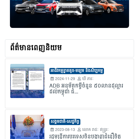
ព័ត៌មានពេញនិយម
អាជីវកម្មខ្នាតតូច-មធ្យម និងសិប្បកម្ម
2024-11-29
ឃី ភារៈ
ADB អនុម័តកម្ចីចំនួន ៥០លានដុល្លារ
ដល់កម្ពុជា ជំ...
សង្គមជាតិ-សេដ្ឋកិច្ច
2023-08-13
លោក​ រាជៈ ឥន្រ្ទរៈ
រដ្ឋមន្រ្តីការបរទេសចិនបង្ហាញជំនឿចិត្ត