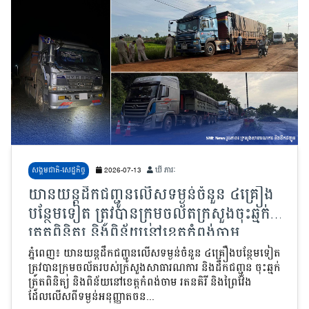
សង្គមជាតិ-សេដ្ឋកិច្ច
2026-07-13
ឃី ភារៈ
យានយន្តដឹកជញ្ជូនលើសទម្ងន់ចំនួន ៤គ្រឿង
បន្ថែមទៀត ត្រូវបានក្រុមចល័តក្រសួងចុះឆ្មក់
ត្រួតពិនិត្យ និងពិន័យនៅខេត្តកំពង់ចាម
រតនគិរី និងព្រៃវែង
ភ្នំពេញ៖ យានយន្តដឹកជញ្ជូនលើសទម្ងន់ចំនួន ៤គ្រឿងបន្ថែមទៀត
ត្រូវបានក្រុមចល័តរបស់ក្រសួងសាធារណការ និងដឹកជញ្ជូន ចុះឆ្មក់
ត្រួតពិនិត្យ និងពិន័យនៅខេត្តកំពង់ចាម រតនគិរី និងព្រៃវែង
ដែលលើសពីទម្ងន់អនុញ្ញាតចន...