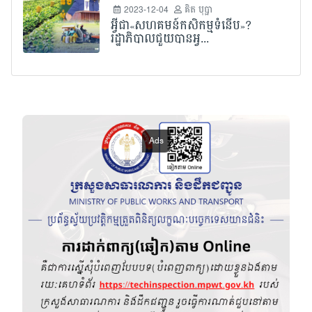
2023-12-04
គិត បុប្ផា
អ្វីជា«សហគមន៍កសិកម្មទំនើប»?
រដ្ឋាភិបាលជួយបានអ្វ...