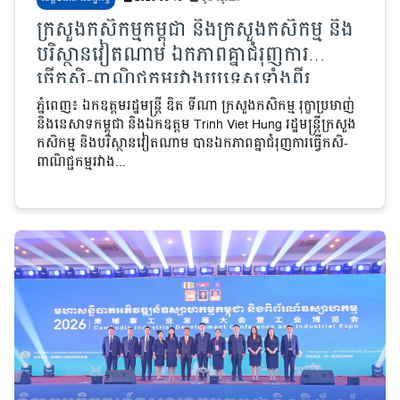
ក្រសួងកសិកម្មកម្ពុជា និងក្រសួងកសិកម្ម និង
បរិស្ថានវៀតណាម ឯកភាពគ្នាជំរុញការ
ធ្វើកសិ-ពាណិជ្ជកម្មរវាងប្រទេសទាំងពីរ
ភ្នំពេញ៖ ឯកឧត្តមរដ្ឋមន្ត្រី ឌិត ទីណា ក្រសួងកសិកម្ម រុក្ខាប្រមាញ់
និងនេសាទកម្ពុជា និងឯកឧត្តម Trinh Viet Hung រដ្ឋមន្ត្រីក្រសួង
កសិកម្ម និងបរិស្ថានវៀតណាម បានឯកភាពគ្នាជំរុញការធ្វើកសិ-
ពាណិជ្ជកម្មរវាង...