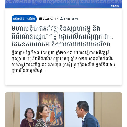
សង្គមជាតិ-សេដ្ឋកិច្ច
2026-07-17
SME News
មហាសន្និបាតអភិវឌ្ឍន៍ឧស្សាហកម្ម និង
ពិព័រណ៍ឧស្សាហកម្ម ផ្តោតលើការជំរុញភាពជា
ដៃគូឧស្សាហកម្ម និងការចាប់យកបច្ចេកវិទ្យា
ទំនើប
ភ្នំពេញ៖ ថ្ងៃទី១៧ ខែកក្កដា ឆ្នាំ២០២៦ មហាសន្និបាតអភិវឌ្ឍន៍
ឧស្សាហកម្ម និងពិព័រណ៍ឧស្សាហកម្ម ឆ្នាំ២០២៦ បានបើកដំណើរ
ការជាផ្លូវការនៅថ្ងៃនេះ ដោយប្រមូលផ្តុំក្រុមហ៊ុនផលិត អ្នកវិនិយោគ
ក្រុមហ៊ុនបច្ចេកវិទ្យា...