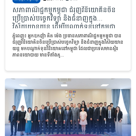
សភាពាណិជ្ជកម្មកម្ពុជា ជំរុញវិនិយោគិនចិន
ប្រើប្រាស់បច្ចេកវិទ្យា និងជំនាញក្នុង
វិស័យយានយន្ត ដើម្បីបណ្តាក់ទុននៅកម្ពុជា
ភ្នំពេញ៖ អ្នកឧកញ៉ា គិត ម៉េង ប្រធានសភាពាណិជ្ជកម្មកម្ពុជា បាន
ជំរុញវិនិយោគិនចិនប្រើប្រាស់បច្ចេកវិទ្យា និងជំនាញក្នុងវិស័យយាន
យន្ត មកបណ្តាក់ទុនវិនិយោគនៅកម្ពុជា ដែលជាប្រទេសមានស្ថិរ
ភាពនយោបាយ មានទីតាំងភូ...