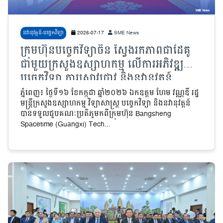
នវានុវត្តន៍-បច្ចេកវិទ្យា
2026-07-17
SME News
ក្រុមហ៊ុនបច្ចេកវិទ្យាចិន ស្វែងរកភាពជាដៃគូ
ជាមួយក្រសួងឧស្សាហកម្ម លើការអភិវឌ្ឍ
បច្ចេកវិទ្យា ការស្រាវជ្រាវ និងនវានុវត្តន៍
ភ្នំពេញ៖ ថ្ងៃទី១៦ ខែកក្កដា ឆ្នាំ២០២៦ ឯកឧត្តម ហែម វណ្ណឌី រដ្ឋ
មន្ត្រីក្រសួងឧស្សាហកម្ម វិទ្យាសាស្ត្រ បច្ចេកវិទ្យា និងនវានុវត្តន៍
បានទទួលជួបគណៈប្រតិភូមកពីក្រុមហ៊ុន Bangsheng
Spacetime (Guangxi) Tech...