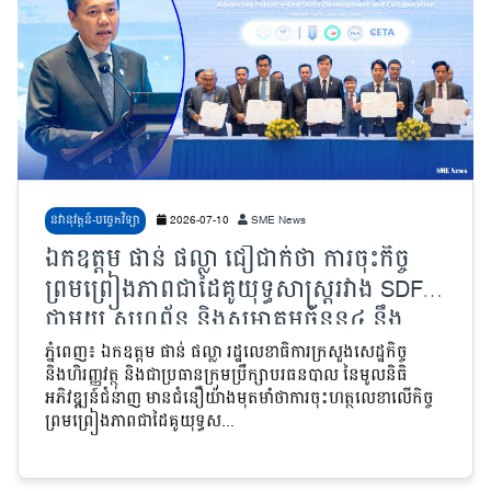
នវានុវត្តន៍-បច្ចេកវិទ្យា
2026-07-10
SME News
ឯកឧត្តម ផាន់ ផល្លា ជឿជាក់ថា ការចុះកិច្ច
ព្រមព្រៀងភាពជាដៃគូយុទ្ធសាស្ត្ររវាង SDF
ជាមួយ សហព័ន្ធ និងសមាគមចំនួន៤ នឹង
បង្កើនភាពប្រកួតប្រជែងមិនអាចខ្វះបាន
ភ្នំពេញ៖ ឯកឧត្តម ផាន់ ផល្លា​ រដ្ឋលេខាធិការក្រសួងសេដ្ឋកិច្ច
និងហិរញ្ញវត្ថុ និងជាប្រធានក្រុមប្រឹក្សាបរធនបាល នៃមូលនិធិ
សម្រាប់វិស័យឯកជន
អភិវឌ្ឍន៍ជំនាញ មានជំនឿយ៉ាងមុតមាំថាការចុះហត្ថលេខាលើកិច្ច
ព្រមព្រៀងភាពជាដៃគូយុទ្ធស...