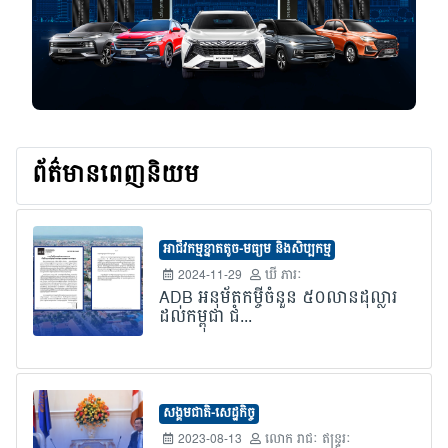
ព័ត៌មានពេញនិយម
អាជីវកម្មខ្នាតតូច-មធ្យម និងសិប្បកម្ម
2024-11-29
ឃី ភារៈ
ADB អនុម័តកម្ចីចំនួន ៥០លានដុល្លារ
ដល់កម្ពុជា ជំ...
សង្គមជាតិ-សេដ្ឋកិច្ច
2023-08-13
លោក​ រាជៈ ឥន្រ្ទរៈ