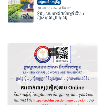
សង្គមជាតិ-សេដ្ឋកិច្ច
2023-12-04
គិត បុប្ផា
អ្វីជា«សហគមន៍កសិកម្មទំនើប»?
រដ្ឋាភិបាលជួយបានអ្វ...