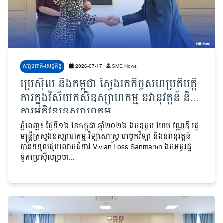
សង្គមជាតិ-សេដ្ឋកិច្ច
2026-07-17
SME News
ប្រេស៊ីល និងកម្ពុជា ស្វែងរកកិច្ចសហប្រតិបត្តិ
ការក្នុងវិស័យកសិឧស្សាហកម្ម នវានុវត្តន៍ និង
ការអភិវឌ្ឍឧស្សាហកម្ម
ភ្នំពេញ៖ ថ្ងៃទី១៦ ខែកក្កដា ឆ្នាំ២០២៦ ឯកឧត្តម ហែម វណ្ណឌី រដ្ឋ
មន្ត្រីក្រសួងឧស្សាហកម្ម វិទ្យាសាស្ត្រ បច្ចេកវិទ្យា និងនវានុវត្តន៍
បានទទួលជួបលោកជំទាវ Vivian Loss Sanmartin ឯកអគ្គរដ្ឋ​
ទូតប្រេស៊ីលប្រចា...