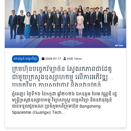
នវានុវត្តន៍-បច្ចេកវិទ្យា
2026-07-17
SME News
ក្រុមហ៊ុនបច្ចេកវិទ្យាចិន ស្វែងរកភាពជាដៃគូ
ជាមួយក្រសួងឧស្សាហកម្ម លើការអភិវឌ្ឍ
បច្ចេកវិទ្យា ការស្រាវជ្រាវ និងនវានុវត្តន៍
ភ្នំពេញ៖ ថ្ងៃទី១៦ ខែកក្កដា ឆ្នាំ២០២៦ ឯកឧត្តម ហែម វណ្ណឌី រដ្ឋ
មន្ត្រីក្រសួងឧស្សាហកម្ម វិទ្យាសាស្ត្រ បច្ចេកវិទ្យា និងនវានុវត្តន៍
បានទទួលជួបគណៈប្រតិភូមកពីក្រុមហ៊ុន Bangsheng
Spacetime (Guangxi) Tech...