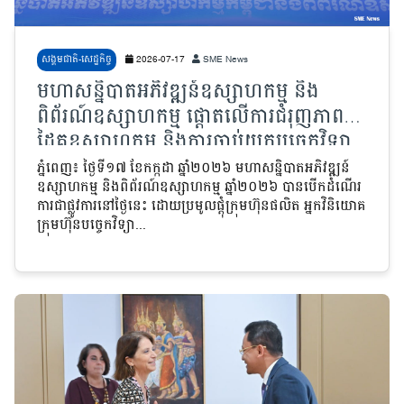
សង្គមជាតិ-សេដ្ឋកិច្ច
2026-07-17
SME News
មហាសន្និបាតអភិវឌ្ឍន៍ឧស្សាហកម្ម និង
ពិព័រណ៍ឧស្សាហកម្ម ផ្តោតលើការជំរុញភាពជា
ដៃគូឧស្សាហកម្ម និងការចាប់យកបច្ចេកវិទ្យា
ទំនើប
ភ្នំពេញ៖ ថ្ងៃទី១៧ ខែកក្កដា ឆ្នាំ២០២៦ មហាសន្និបាតអភិវឌ្ឍន៍
ឧស្សាហកម្ម និងពិព័រណ៍ឧស្សាហកម្ម ឆ្នាំ២០២៦ បានបើកដំណើរ
ការជាផ្លូវការនៅថ្ងៃនេះ ដោយប្រមូលផ្តុំក្រុមហ៊ុនផលិត អ្នកវិនិយោគ
ក្រុមហ៊ុនបច្ចេកវិទ្យា...