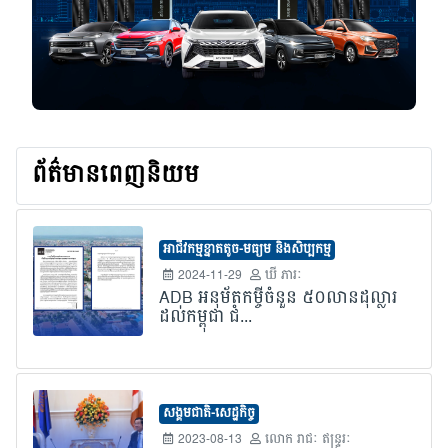
ព័ត៌មានពេញនិយម
អាជីវកម្មខ្នាតតូច-មធ្យម និងសិប្បកម្ម
2024-11-29
ឃី ភារៈ
ADB អនុម័តកម្ចីចំនួន ៥០លានដុល្លារ
ដល់កម្ពុជា ជំ...
សង្គមជាតិ-សេដ្ឋកិច្ច
2023-08-13
លោក​ រាជៈ ឥន្រ្ទរៈ