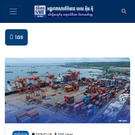
tas
ពាណិជ្ជកម្ម
2026-07-18
SME News