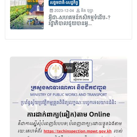
សង្គមជាតិ-សេដ្ឋកិច្ច
2023-12-04
គិត បុប្ផា
អ្វីជា«សហគមន៍កសិកម្មទំនើប»?
រដ្ឋាភិបាលជួយបានអ្វ...