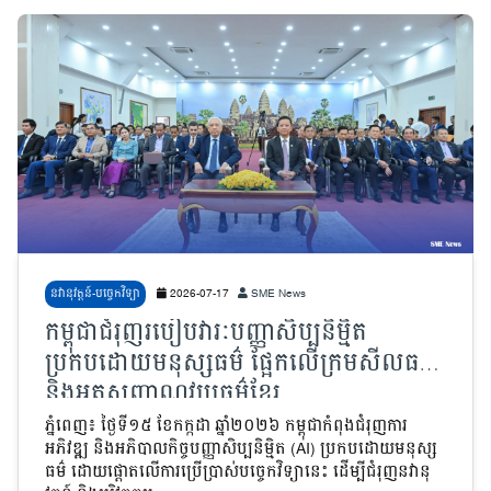
នវានុវត្តន៍-បច្ចេកវិទ្យា
2026-07-17
SME News
កម្ពុជាជំរុញរបៀបវារៈបញ្ញាសិប្បនិម្មិត
ប្រកបដោយមនុស្សធម៌ ផ្អែកលើក្រមសីលធម៌
និងអត្តសញ្ញាណវប្បធម៌ខ្មែរ
ភ្នំពេញ៖ ថ្ងៃទី១៥ ខែកក្កដា ឆ្នាំ២០២៦ កម្ពុជាកំពុងជំរុញការ
អភិវឌ្ឍ និងអភិបាលកិច្ចបញ្ញាសិប្បនិម្មិត (AI) ប្រកបដោយមនុស្ស
ធម៌ ដោយផ្តោតលើការប្រើប្រាស់បច្ចេកវិទ្យានេះ ដើម្បីជំរុញនវានុ