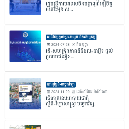
រដ្ឋមន្រ្តីការបរទេសចិនបង្ហាញជំនឿចិត្ត
ចំពោះមុខ ស...
អាជីវកម្មខ្នាតតូច-មធ្យម និងសិប្បកម្ម
2024-07-28
គិត បុប្ផា
តើ«សហគ្រិនភាពឌីជីថល»ជាអ្វី? ផ្តល់
ប្រយោជន៍អ្វីខ្...
នវានុវត្តន៍-បច្ចេកវិទ្យា
2024-11-29
ដេប៉ាលីយែរ ម៉ារីលីណា
តើគោលនយោបាយជាតិ
ស្តីពី«វិទ្យាសាស្ត្រ បច្ចេកវិទ្យ...