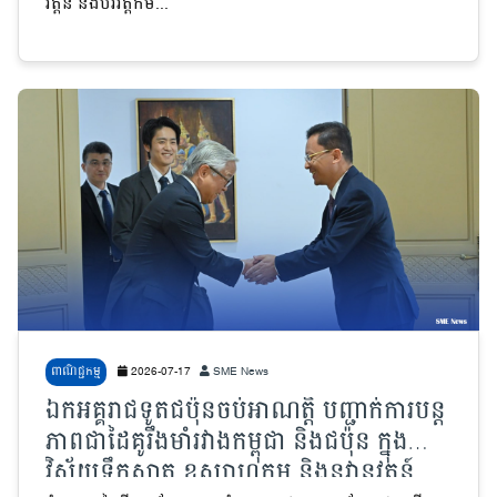
វត្តន៍ និងបរិវត្តកម...
ពាណិជ្ជកម្ម
2026-07-17
SME News
ឯកអគ្គរាជទូតជប៉ុនចប់អាណត្តិ បញ្ជាក់ការបន្ត
ភាពជាដៃគូរឹងមាំរវាងកម្ពុជា និងជប៉ុន ក្នុង
វិស័យទឹកស្អាត ឧស្សាហកម្ម និងនវានុវត្តន៍