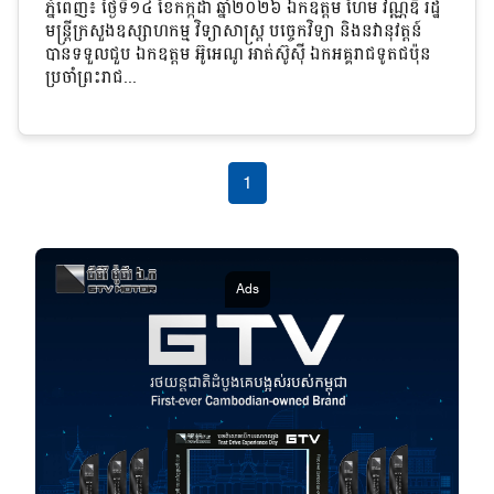
ភ្នំពេញ៖ ថ្ងៃទី១៤ ខែកក្កដា ឆ្នាំ២០២៦ ឯកឧត្តម ហែម វណ្ណឌី រដ្ឋ
មន្ត្រីក្រសួងឧស្សាហកម្ម វិទ្យាសាស្ត្រ បច្ចេកវិទ្យា និងនវានុវត្តន៍
បានទទួលជួប ឯកឧត្តម អ៊ូអេណូ អាត់ស៊ូស៊ី ឯកអគ្គរាជទូតជប៉ុន
ប្រចាំព្រះរាជ...
1