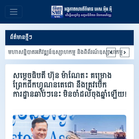
ព័ត៌មានថ្មីៗ
រយៈពេល៦ ខែក្នុងឆ្នាំ២០២៦នេះ ទំហំពាណិជ្ជកម្មសរុបរបស់កម្ពុជាសម្រេចបានប្រមាណជិត ៣៧ ពាន់ លានដុល្លារកើនឡើង ២០,៥ ភាគរយ បើធៀបនឹងរយៈពេលដូចគ្នាក្នុងឆ្នាំមុន
មហាសន្និបាតអភិវឌ្ឍន៍ឧស្សាហកម្ម និងពិព័រណ៍ឧស្សាហកម្ម ផ្តោតលើការជំរុញភាពជាដៃគូឧស្សាហកម្ម និងការចាប់យកបច្ចេកវិទ្យាទំនើប
សម្តេចធិបតី ហ៊ុន ម៉ាណែត៖ គម្រោង
ព្រែកជីកហ្វូណនតេជោ នឹងត្រូវបើក
ការដ្ឋានឆាប់ៗនេះ មិនចាំដល់ចុងឆ្នាំឡើយ!