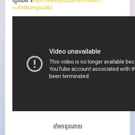
ខ្មែរយើង៕
https://www.youtube.com/watch?
v=Xh8BJmgNuMQ
នាំមកជូនដោយ