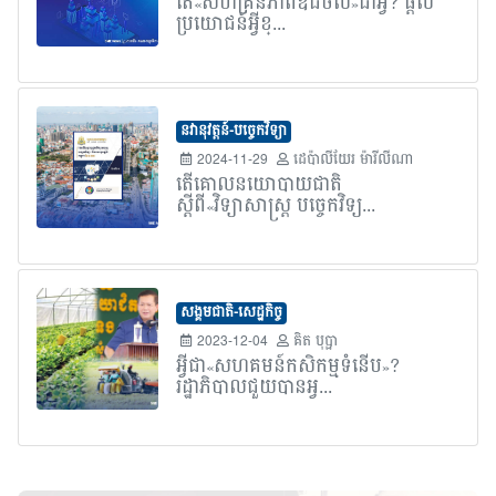
តើ«សហគ្រិនភាពឌីជីថល»ជាអ្វី? ផ្តល់
ប្រយោជន៍អ្វីខ្...
នវានុវត្តន៍-បច្ចេកវិទ្យា
2024-11-29
ដេប៉ាលីយែរ ម៉ារីលីណា
តើគោលនយោបាយជាតិ
ស្តីពី«វិទ្យាសាស្ត្រ បច្ចេកវិទ្យ...
សង្គមជាតិ-សេដ្ឋកិច្ច
2023-12-04
គិត បុប្ផា
អ្វីជា«សហគមន៍កសិកម្មទំនើប»?
រដ្ឋាភិបាលជួយបានអ្វ...