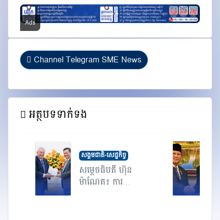
Channel Telegram SME News
អត្ថបទទាក់ទង
សង្គមជាតិ-សេដ្ឋកិច្ច
សម្តេចធិបតី ហ៊ុន
ស
ម៉ាណែត៖ ការ
ក
បណ្តុះជំន...