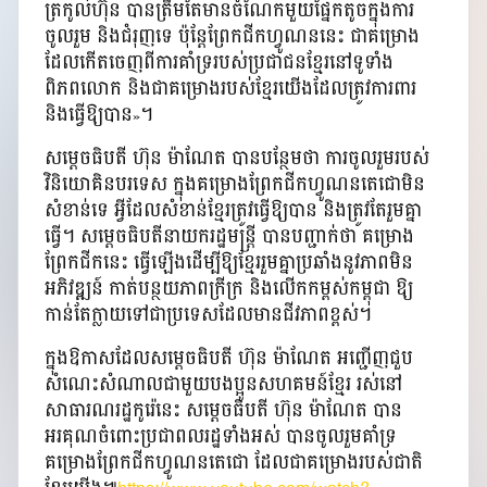
ត្រកូលហ៊ុន បានត្រឹមតែមានចំណែកមួយផ្នែកតូចក្នុងការ
ចូលរួម និងជំរុញទេ ប៉ុន្តែព្រែកជីកហ្វូណននេះ ជាគម្រោង
ដែលកើតចេញពីការគាំទ្ររបស់ប្រជាជនខ្មែរនៅទូទាំង
ពិភពលោក និងជាគម្រោងរបស់ខ្មែរយើងដែលត្រូវការពារ
និងធ្វើឱ្យបាន»។
សម្តេចធិបតី ហ៊ុន ម៉ាណែត បានបន្ថែមថា ការចូលរួមរបស់
វិនិយោគិនបរទេស ក្នុងគម្រោងព្រែកជីកហ្វូណនតេជោមិន
សំខាន់ទេ អ្វីដែលសំខាន់ខ្មែរត្រូវធ្វើឱ្យបាន និងត្រូវតែរួមគ្នា
ធ្វើ។ សម្តេចធិបតីនាយករដ្ឋមន្ត្រី បានបញ្ជាក់ថា គម្រោង
ព្រែកជីកនេះ ធ្វើឡើងដើម្បីឱ្យខ្មែររួមគ្នាប្រឆាំងនូវភាពមិន
អភិវឌ្ឍន៍ កាត់បន្ថយភាពក្រីក្រ និងលើកកម្ពស់កម្ពុជា ឱ្យ
កាន់តែក្លាយទៅជាប្រទេសដែលមានជីវភាពខ្ពស់។
ក្នុងឱកាសដែលសម្តេចធិបតី ហ៊ុន ម៉ាណែត អញ្ជើញជួប
សំណេះសំណាលជាមួយបងប្អូនសហគមន៍ខ្មែរ រស់នៅ
សាធារណរដ្ឋកូរ៉េនេះ សម្តេចធិបតី ហ៊ុន ម៉ាណែត បាន
អរគុណចំពោះប្រជាពលរដ្ឋទាំងអស់ បានចូលរួមគាំទ្រ
គម្រោងព្រែកជីកហ្វូណនតេជោ ដែលជាគម្រោងរបស់ជាតិ