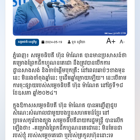
A+
A-
2024-05-19
ទូច សូរិយា
សង្គមជាតិ-សេដ្ឋកិច្ច
ភ្នំពេញ៖ សម្តេចធិបតី ហ៊ុន ម៉ាណែត បានមានប្រសាសន៍ថា
គម្រោងព្រែកជីកហ្វូណនតេជោ នឹងត្រូវបានបើកការ
ដ្ឋានសាងសង់ និងចាប់ផ្តើមបុកគ្រឹះ នៅពេលឆាប់ៗខាងមុន
នេះ មិនរងចាំចុងឆ្នាំនេះ ឬដើមឆ្នាំក្រោយឡើយ។ នេះបើតាម
ការចុះផ្សាយរបស់សម្តេចធិបតី ហ៊ុន ម៉ាណែត នៅថ្ងៃទី១៨
ខែឧសភា ឆ្នាំ២០២៤។
ក្នុងឱកាសសម្តេចធិបតី ហ៊ុន ម៉ាណែត បានអញ្ជើញជួប
សំណេះសំណាលជាមួយបងប្អូនសហគមន៍ខ្មែរ នៅ
ប្រទេសកូរ៉េខាងត្បូង សម្តេចធិបតីនាយករដ្ឋមន្ត្រី បានលើក
ឡើងថា៖ «គម្រោងព្រែកជីកហ្វូណនតេជោនេះ មិនមែនជា
របស់ខ្ញុំ របស់សម្តេចតេជោ ឬរបស់ត្រកូលហ៊ុននោះទេ