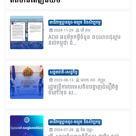
ព័ត៌មានពេញនិយម
អាជីវកម្មខ្នាតតូច-មធ្យម និងសិប្បកម្ម
2024-11-29
ឃី ភារៈ
ADB អនុម័តកម្ចីចំនួន ៥០លានដុល្លារ
ដល់កម្ពុជា ជំ...
សង្គមជាតិ-សេដ្ឋកិច្ច
2023-08-13
លោក​ រាជៈ ឥន្រ្ទរៈ
រដ្ឋមន្រ្តីការបរទេសចិនបង្ហាញជំនឿចិត្ត
ចំពោះមុខ ស...
អាជីវកម្មខ្នាតតូច-មធ្យម និងសិប្បកម្ម
2024-07-28
គិត បុប្ផា