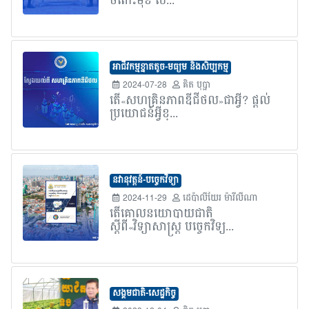
ចំពោះមុខ ស...
អាជីវកម្មខ្នាតតូច-មធ្យម និងសិប្បកម្ម
2024-07-28
គិត បុប្ផា
តើ«សហគ្រិនភាពឌីជីថល»ជាអ្វី? ផ្តល់
ប្រយោជន៍អ្វីខ្...
នវានុវត្តន៍-បច្ចេកវិទ្យា
2024-11-29
ដេប៉ាលីយែរ ម៉ារីលីណា
តើគោលនយោបាយជាតិ
ស្តីពី«វិទ្យាសាស្ត្រ បច្ចេកវិទ្យ...
សង្គមជាតិ-សេដ្ឋកិច្ច