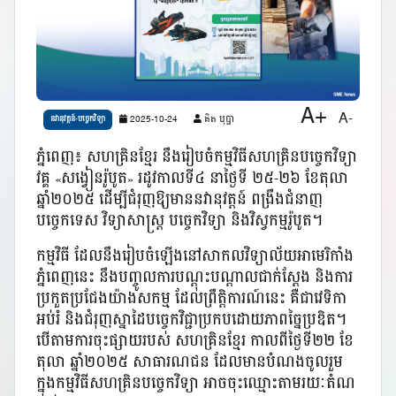
A+
A-
2025-10-24
គិត បុប្ផា
នវានុវត្តន៍-បច្ចេកវិទ្យា
ភ្នំពេញ៖ សហគ្រិនខ្មែរ នឹងរៀបចំកម្មវិធីសហគ្រិនបច្ចេកវិទ្យា
វគ្គ «សង្វៀនរ៉ូបូត» រដូវកាលទី៤ នាថ្ងៃទី ២៥-២៦ ខែតុលា
ឆ្នាំ២០២៥ ដើម្បីជំរុញឱ្យមាននវានុវត្តន៍ ពង្រឹងជំនាញ
បច្ចេកទេស វិទ្យាសាស្ត្រ បច្ចេកវិទ្យា និងវិស្វកម្មរ៉ូបូត។
កម្មវិធី ដែលនឹងរៀបចំឡើងនៅសាកលវិទ្យាល័យអាមេរិកាំង
ភ្នំពេញនេះ នឹងបញ្ចូលការបណ្តុះបណ្តាលជាក់ស្តែង និងការ
ប្រកួតប្រជែងយ៉ាងសកម្ម ដែលព្រឹត្តិការណ៍នេះ គឺជាវេទិកា
អប់រំ និងជំរុញស្នាដៃបច្ចេកវិជ្ជាប្រកបដោយភាពច្នៃប្រឌិត។
បើតាមការចុះផ្សាយរបស់ សហគ្រិនខ្មែរ កាលពីថ្ងៃទី២២ ខែ
តុលា ឆ្នាំ២០២៥ សាធារណជន ដែលមានបំណងចូលរួម
ក្នុងកម្មវិធីសហគ្រិនបច្ចេកវិទ្យា អាចចុះឈ្មោះតាមរយៈតំណ