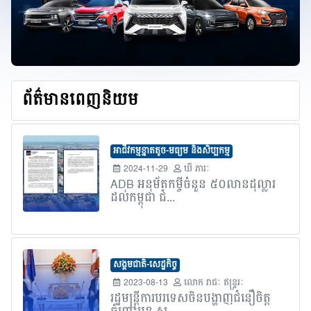
ព័ត៌មានពេញនិយម
អាជីវកម្មខ្នាតតូច-មធ្យម និងសិប្បកម្ម
2024-11-29
ឃី ភារៈ
ADB អនុម័តកម្ចីចំនួន ៥០លានដុល្លារ
ដល់កម្ពុជា ជំ...
សង្គមជាតិ-សេដ្ឋកិច្ច
2023-08-13
លោក​ រាជៈ ឥន្រ្ទរៈ
រដ្ឋមន្រ្តីការបរទេសចិនបង្ហាញជំនឿចិត្ត