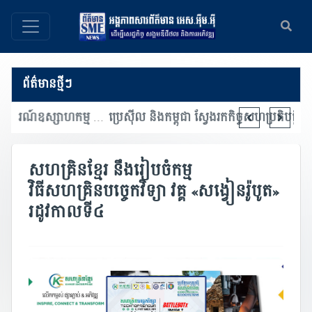
ព័ត៌មានថ្មីៗ
មហាសន្និបាតអភិវឌ្ឍន៍ឧស្សាហកម្ម និងពិព័រណ៍ឧស្សាហកម្ម ផ្តោតលើការជំរុញភាពជាដៃគូឧស្សាហកម្ម និងការចាប់យកបច្ចេកវិទ្យាទំនើប
សហគ្រិនខ្មែរ នឹងរៀបចំកម្ម
វិធីសហគ្រិនបច្ចេកវិទ្យា វគ្គ «សង្វៀនរ៉ូបូត»
រដូវកាលទី៤