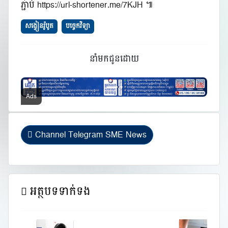
ភ្ជាប់ https://url-shortener.me/7KJH ៕
សង្វៀនរ៉ូបូត
បច្ចេកវិទ្យា
នាំមកជូនដោយ
Channel Telegram SME News
អត្ថបទទាក់ទង