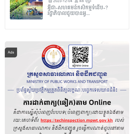
2023-12-04
គិត បុប្ផា
អ្វីជា«សហគមន៍កសិកម្មទំនើប»?
រដ្ឋាភិបាលជួយបានអ្វ...