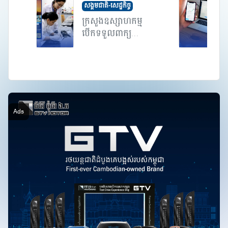
សង្គមជាតិ-សេដ្ឋកិច្ច
ក្រសួងឧស្សាហកម្ម
ត
បើកទទួលពាក្យ
ប្រកួត«ព...