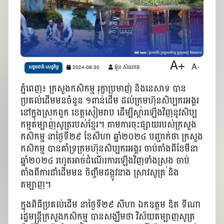
A+
A-
2024-08-30
អ៊ួន សំណាង
សង្គមជាតិ-សេដ្ឋកិច្ច
ភ្នំពេញ៖ ក្រសួងកសិកម្ម រុក្ខាប្រមាញ់ និងនេសាទ បាន
ប្រគល់ដើមមនចំនួន ១ពាន់ដើម ដល់ក្រុមហ៊ុនសិប្បករអង្គរ
នៅក្នុងស្រុកពួក ខេត្តសៀមរាប ដើម្បីស្ដារឡើងវិញនូវសិប្ប
កម្មតម្បាញសូត្ររបស់ខ្មែរ។ តាមការចុះផ្សាយរបស់ក្រសួង
កសិកម្ម នាថ្ងៃទី២៩ ខែសីហា ឆ្នាំ២០២៤ បញ្ជាក់ថា ក្រសួង
កសិកម្ម បានគាំទ្រក្រុមហ៊ុនសិប្បករអង្គរ ចាប់តាំងពីខែមីនា
ឆ្នាំ២០២៤ រហូតអាចដំណើរការឡើងវិញទាំងស្រុង ចាប់
តាំងពីការដាំដើមមន ចិញ្ចឹមដង្កូវនាង ស្រាវសូត្រ និង
តម្បាញ។
ក្នុងពិធីប្រគល់ដើម នាថ្ងៃទី២៩ សីហា ឯកឧត្តម ឌិត ទីណា
រដ្ឋមន្រ្តីក្រសួងកសិកម្ម បានសង្ឃឹមថា វិស័យតម្បាញសូត្រ