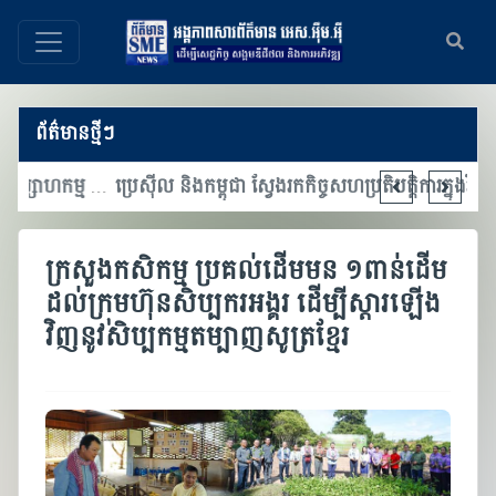
ព័ត៌មានថ្មីៗ
មហាសន្និបាតអភិវឌ្ឍន៍ឧស្សាហកម្ម និងពិព័រណ៍ឧស្សាហកម្ម ផ្តោតលើការជំរុញភាពជាដៃគូឧស្សាហកម្ម និងការចាប់យកបច្ចេកវិទ្យាទំនើប
ប្រេស៊ីល និងកម្ពុជា ស្វែងរកកិច្ចសហប្រតិបត្តិការក្នុងវិស័យកសិឧស្សាហកម្ម នវានុវត្តន៍ និងការអភិវឌ្ឍឧស្សាហកម្ម
ក្រសួងកសិកម្ម ប្រគល់ដើមមន ១ពាន់ដើម
ដល់ក្រុមហ៊ុនសិប្បករអង្គរ ដើម្បីស្តារឡើង
វិញនូវសិប្បកម្មតម្បាញសូត្រខ្មែរ