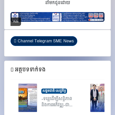
នាំមកជូនដោយ
Channel Telegram SME News
អត្ថបទទាក់ទង
សង្គមជាតិ-សេដ្ឋកិច្ច
«ទន្លេដើម្បីសន្តិភាព
ក
និងការអភិវឌ្ឍ»ជា...
ហ