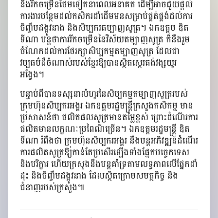
នឹងរីកចម្រើនថែមទៀតនាពេលអនាគត ដើម្បីអាចជួយផ្ដល់
ការងារបន្ថែមដល់កសិករដាំដើមមនសម្រាប់ផ្គត់ផ្គង់ដល់ការ
ចិញ្ចឹមដង្កូវនាង និងសិប្បករតម្បាញសូត្រ។ ឯកឧត្តម ឌិត
ទីណា បន្តថាការរីកចម្រើននៃវិស័យតម្បាញសូត្រ ក៏នឹងរួម
ចំណែកដល់ការថែរក្សាសិប្បកម្មតម្បាញសូត្រ ដែលជា
វប្បធម៌ដ៏ចំណាស់របស់ខ្មែរឱ្យបានស្ថិតស្ថេរគង់វង្សយូរ
អង្វែង។
បន្ទាប់ពីបានទស្សនាលំហូរនៃសិប្បកម្មតម្បាញសូត្ររបស់
ក្រុមហ៊ុនសិប្បករអង្គរ ឯកឧត្តមរដ្ឋមន្ដ្រីក្រសួងកសិកម្ម មាន
ប្រសាសន៍ថា ផលិតផលសូត្រមានតម្លៃខ្ពស់ ព្រោះដំណើរការ
ផលិតមានលក្ខណៈប្រពៃណីច្រើន។ ឯកឧត្តមរដ្ឋមន្ដ្រី ឌិត
ទីណា រំពឹងថា ក្រុមហ៊ុនសិប្បករអង្គរ នឹងបន្តអភិវឌ្ឍន៍ដំណើរ
ការផលិតសូត្រឱ្យកាន់តែប្រសើរឡើងទាំងផ្នែកបច្ចេកទេស
និងបរិក្ខារ ហើយក្រសួងនឹងបន្តគាំទ្រតាមលទ្ធភាពលើផ្នែកដាំ
ដុះ និងចិញ្ចឹមដង្កូវនាង ដែលស្ថិតក្រោមសមត្ថកិច្ច និង
ជំនាញរបស់ក្រសួង៕