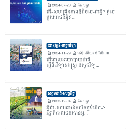
2024-07-28
គិត បុប្ផា
តើ«សហគ្រិនភាពឌីជីថល»ជាអ្វី? ផ្តល់
ប្រយោជន៍អ្វីខ្...
នវានុវត្តន៍-បច្ចេកវិទ្យា
2024-11-29
ដេប៉ាលីយែរ ម៉ារីលីណា
តើគោលនយោបាយជាតិ
ស្តីពី«វិទ្យាសាស្ត្រ បច្ចេកវិទ្យ...
សង្គមជាតិ-សេដ្ឋកិច្ច
2023-12-04
គិត បុប្ផា
អ្វីជា«សហគមន៍កសិកម្មទំនើប»?
រដ្ឋាភិបាលជួយបានអ្វ...