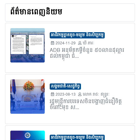
ព័ត៌មានពេញនិយម
អាជីវកម្មខ្នាតតូច-មធ្យម និងសិប្បកម្ម
2024-11-29
ឃី ភារៈ
ADB អនុម័តកម្ចីចំនួន ៥០លានដុល្លារ
ដល់កម្ពុជា ជំ...
សង្គមជាតិ-សេដ្ឋកិច្ច
2023-08-13
លោក​ រាជៈ ឥន្រ្ទរៈ
រដ្ឋមន្រ្តីការបរទេសចិនបង្ហាញជំនឿចិត្ត
ចំពោះមុខ ស...
អាជីវកម្មខ្នាតតូច-មធ្យម និងសិប្បកម្ម